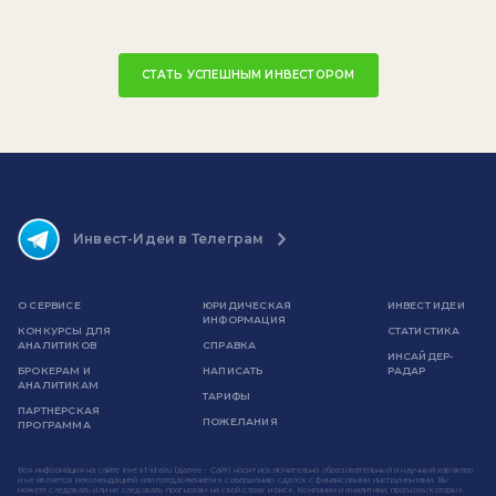
СТАТЬ УСПЕШНЫМ ИНВЕСТОРОМ
Инвест-Идеи в Телеграм
О СЕРВИСЕ
ЮРИДИЧЕСКАЯ
ИНВЕСТ ИДЕИ
ИНФОРМАЦИЯ
КОНКУРСЫ ДЛЯ
СТАТИСТИКА
АНАЛИТИКОВ
СПРАВКА
ИНСАЙДЕР-
БРОКЕРАМ И
НАПИСАТЬ
РАДАР
АНАЛИТИКАМ
ТАРИФЫ
ПАРТНЕРСКАЯ
ПОЖЕЛАНИЯ
ПРОГРАММА
Вся информация на сайте invest-idei.ru (далее - Сайт) носит исключительно образовательный и научный характер
и не является рекомендацией или предложением к совершению сделок с финансовыми инструментами. Вы
можете следовать или не следовать прогнозам на свой страх и риск. Компании и аналитики, прогнозы которых