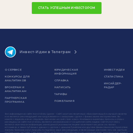
СТАТЬ УСПЕШНЫМ ИНВЕСТОРОМ
Инвест-Идеи в Телеграм
О СЕРВИСЕ
ЮРИДИЧЕСКАЯ
ИНВЕСТ ИДЕИ
ИНФОРМАЦИЯ
КОНКУРСЫ ДЛЯ
СТАТИСТИКА
АНАЛИТИКОВ
СПРАВКА
ИНСАЙДЕР-
БРОКЕРАМ И
НАПИСАТЬ
РАДАР
АНАЛИТИКАМ
ТАРИФЫ
ПАРТНЕРСКАЯ
ПОЖЕЛАНИЯ
ПРОГРАММА
Вся информация на сайте invest-idei.ru (далее - Сайт) носит исключительно образовательный и научный характер
и не является рекомендацией или предложением к совершению сделок с финансовыми инструментами. Вы
можете следовать или не следовать прогнозам на свой страх и риск. Компании и аналитики, прогнозы которых
размещены на сайте invest-idei.ru, являются независимыми от создателей сайта лицами. Сайт invest-idei.ru
является агрегатором информации, размещенной указанными лицами на интернет-ресурсах и в прочих
источниках, а также публичных данных о сделках с ценными бумагами или другими финансовыми инструментами.
Клиенты брокеров могут получать по подписке иные рекомендации, а также раньше или позже того, как они были
опубликованы на Сайте. Сайт invest-idei.ru не берет на себя обязательство корректировать аналитические данные