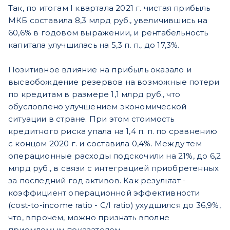
Так, по итогам I квартала 2021 г. чистая прибыль
МКБ составила 8,3 млрд руб., увеличившись на
60,6% в годовом выражении, и рентабельность
капитала улучшилась на 5,3 п. п., до 17,3%.
Позитивное влияние на прибыль оказало и
высвобождение резервов на возможные потери
по кредитам в размере 1,1 млрд руб., что
обусловлено улучшением экономической
ситуации в стране. При этом стоимость
кредитного риска упала на 1,4 п. п. по сравнению
с концом 2020 г. и составила 0,4%. Между тем
операционные расходы подскочили на 21%, до 6,2
млрд руб., в связи с интеграцией приобретенных
за последний год активов. Как результат -
коэффициент операционной эффективности
(cost-to-income ratio - C/I ratio) ухудшился до 36,9%,
что, впрочем, можно признать вполне
приемлемым показателем.