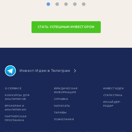
СТАТЬ УСПЕШНЫМ ИНВЕСТОРОМ
Инвест-Идеи в Телеграм
О СЕРВИСЕ
ЮРИДИЧЕСКАЯ
ИНВЕСТ ИДЕИ
ИНФОРМАЦИЯ
КОНКУРСЫ ДЛЯ
СТАТИСТИКА
АНАЛИТИКОВ
СПРАВКА
ИНСАЙДЕР-
БРОКЕРАМ И
НАПИСАТЬ
РАДАР
АНАЛИТИКАМ
ТАРИФЫ
ПАРТНЕРСКАЯ
ПОЖЕЛАНИЯ
ПРОГРАММА