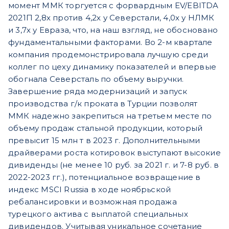
момент ММК торгуется с форвардным EV/EBITDA
2021П 2,8х против 4,2х у Северстали, 4,0х у НЛМК
и 3,7х у Евраза, что, на наш взгляд, не обосновано
фундаментальными факторами. Во 2-м квартале
компания продемонстрировала лучшую среди
коллег по цеху динамику показателей и впервые
обогнала Северсталь по объему выручки.
Завершение ряда модернизаций и запуск
производства г/к проката в Турции позволят
ММК надежно закрепиться на третьем месте по
объему продаж стальной продукции, который
превысит 15 млн т в 2023 г. Дополнительными
драйверами роста котировок выступают высокие
дивиденды (не менее 10 руб. за 2021 г. и 7-8 руб. в
2022-2023 гг.), потенциальное возвращение в
индекс MSCI Russia в ходе ноябрьской
ребалансировки и возможная продажа
турецкого актива с выплатой специальных
дивидендов. Учитывая уникальное сочетание