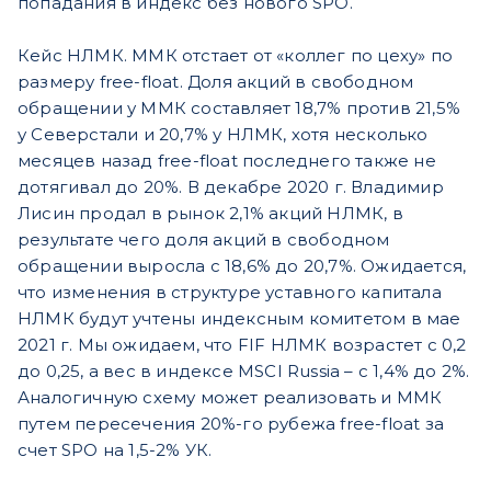
попадания в индекс без нового SPO.
Кейс НЛМК. ММК отстает от «коллег по цеху» по
размеру free-float. Доля акций в свободном
обращении у ММК составляет 18,7% против 21,5%
у Северстали и 20,7% у НЛМК, хотя несколько
месяцев назад free-float последнего также не
дотягивал до 20%. В декабре 2020 г. Владимир
Лисин продал в рынок 2,1% акций НЛМК, в
результате чего доля акций в свободном
обращении выросла с 18,6% до 20,7%. Ожидается,
что изменения в структуре уставного капитала
НЛМК будут учтены индексным комитетом в мае
2021 г. Мы ожидаем, что FIF НЛМК возрастет с 0,2
до 0,25, а вес в индексе MSCI Russia – с 1,4% до 2%.
Аналогичную схему может реализовать и ММК
путем пересечения 20%-го рубежа free-float за
счет SPO на 1,5-2% УК.