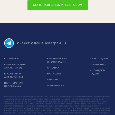
СТАТЬ УСПЕШНЫМ ИНВЕСТОРОМ
Инвест-Идеи в Телеграм
О СЕРВИСЕ
ЮРИДИЧЕСКАЯ
ИНВЕСТ ИДЕИ
ИНФОРМАЦИЯ
КОНКУРСЫ ДЛЯ
СТАТИСТИКА
АНАЛИТИКОВ
СПРАВКА
ИНСАЙДЕР-
БРОКЕРАМ И
НАПИСАТЬ
РАДАР
АНАЛИТИКАМ
ТАРИФЫ
ПАРТНЕРСКАЯ
ПОЖЕЛАНИЯ
ПРОГРАММА
Вся информация на сайте invest-idei.ru (далее - Сайт) носит исключительно образовательный и научный характер
и не является рекомендацией или предложением к совершению сделок с финансовыми инструментами. Вы
можете следовать или не следовать прогнозам на свой страх и риск. Компании и аналитики, прогнозы которых
размещены на сайте invest-idei.ru, являются независимыми от создателей сайта лицами. Сайт invest-idei.ru
является агрегатором информации, размещенной указанными лицами на интернет-ресурсах и в прочих
источниках, а также публичных данных о сделках с ценными бумагами или другими финансовыми инструментами.
Клиенты брокеров могут получать по подписке иные рекомендации, а также раньше или позже того, как они были
опубликованы на Сайте. Сайт invest-idei.ru не берет на себя обязательство корректировать аналитические данные