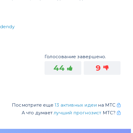
videndy
Голосование завершено.
44
9
Посмотрите еще
13 активных идеи
на МТС
А что думает
лучший прогнозист
МТС?