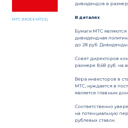
дивидендов в размере
В деталях
МТС (MOEX:MTSS)
Бумаги МТС являются 
дивидендная политика
до 28 руб. Дивиденды
Совет директоров ком
размере 8,68 руб. на 
Вера инвесторов в ст
МТС, нуждается в пос
является главным до
Соответственно увере
на потенциальную пер
рублевых ставок.