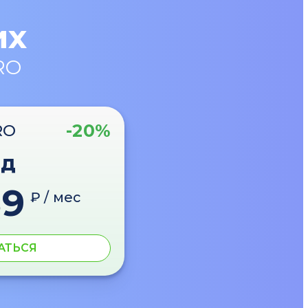
их
RO
-20%
RO
од
89
₽ / мес
АТЬСЯ