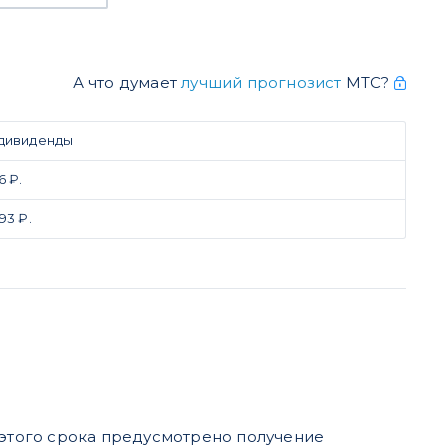
А что думает
лучший прогнозист
МТС?
 дивиденды
6 ₽.
93 ₽.
ие этого срока предусмотрено получение