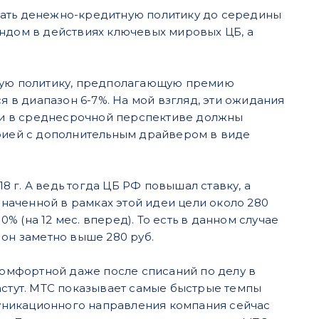
чать денежно-кредитную политику до середины
ендом в действиях ключевых мировых ЦБ, а
ьную политику, предполагающую премию
я в диапазон 6-7%. На мой взгляд, эти ожидания
 и в среднесрочной перспективе должны
орией с дополнительным драйвером в виде
18 г. А ведь тогда ЦБ РФ повышал ставку, а
значенной в рамках этой идеи цели около 280
 (на 12 мес. вперед). То есть в данном случае
 он заметно выше 280 руб.
 комфортной даже после списаний по делу в
астут. МТС показывает самые быстрые темпы
уникационного направления компания сейчас