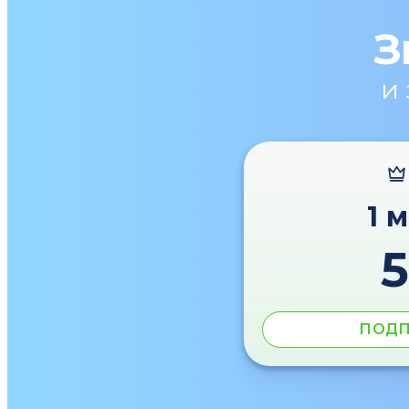
З
и
1 
ПОДП