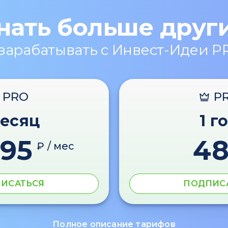
нать больше друг
 зарабатывать с Инвест-Идеи P
PRO
P
месяц
1 г
595
4
₽ / мес
ИСАТЬСЯ
ПОДПИС
Полное описание тарифов