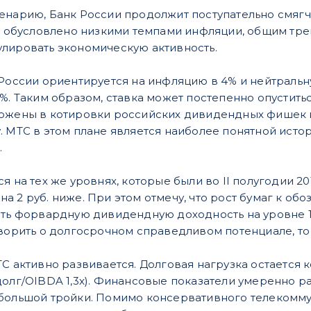
енарию, Банк России продолжит поступательно смяг
ть обусловлено низкими темпами инфляции, общим тр
лировать экономическую активность.
 России ориентируется на инфляцию в 4% и нейтрал
%. Таким образом, ставка может постепенно опуститьс
ложены в котировки российских дивидендных фишек
. МТС в этом плане является наиболее понятной ист
.
я на тех же уровнях, которые были во II полугодии 20
 2 руб. ниже. При этом отмечу, что рост бумаг к обо
ть форвардную дивидендную доходность на уровне 10%
оворить о долгосрочном справедливом потенциале, то
ТС активно развивается. Долговая нагрузка остается
долг/OIBDA 1,3x). Финансовые показатели умеренно р
 большой тройки. Помимо консервативного телекомм