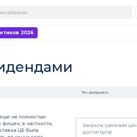
итиков 2026
видендами
Тек. доходность
 еще не полностью
фишек, в частности,
Закрыта (целевая це
 ставка ЦБ была
достигнута)
ть до конца года.