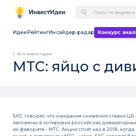
Идеи
Рейтинг
Инсайдер-радар
Конкурс анал
Все инвестидеи
МТС: яйцо с ди
БКС говорят, что ожидания снижения ставки ЦБ
заложены в котировки российских дивидендных 
их фаворита - МТС. Акции стоят как в 2018, когда
выше, а дивиденды МТС - ниже. БКС говорят бра