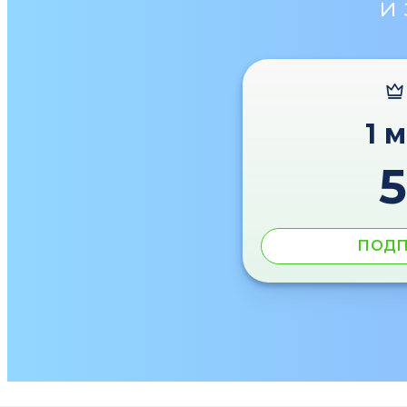
и
1 
ПОДП