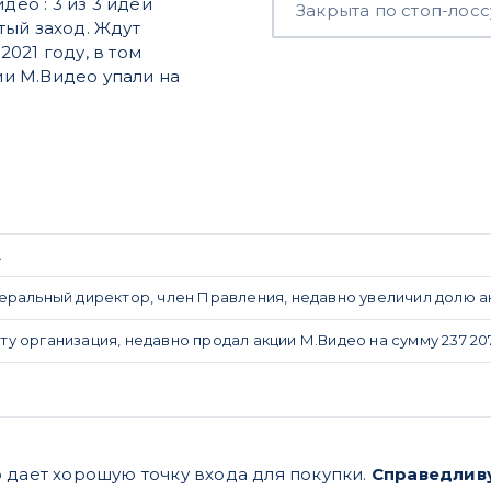
део : 3 из 3 идей
Закрыта по стоп-лосс
тый заход. Ждут
021 году, в том
ции М.Видео упали на
.
ральный директор, член Правления, недавно увеличил долю акци
 организация, недавно продал акции М.Видео на сумму 237 207
 дает хорошую точку входа для покупки.
Справедливу