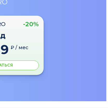
RO
-20%
RO
од
89
₽ / мес
АТЬСЯ