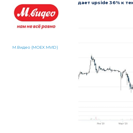
дает upside 36% к т
М.Видео (MOEX:MVID)