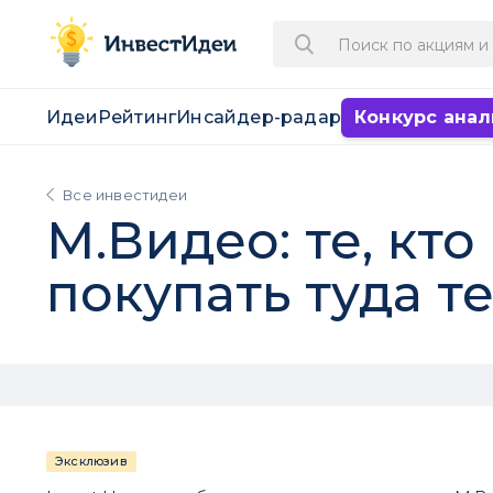
Идеи
Рейтинг
Инсайдер-радар
Конкурс анал
Все инвестидеи
М.Видео: те, кт
покупать туда т
Эксклюзив