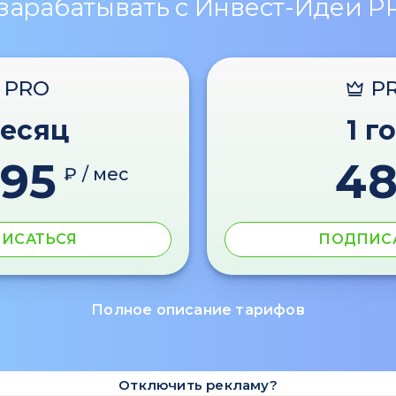
 зарабатывать с Инвест-Идеи P
PRO
P
месяц
1 г
595
4
₽ / мес
ИСАТЬСЯ
ПОДПИС
Полное описание тарифов
Отключить рекламу?