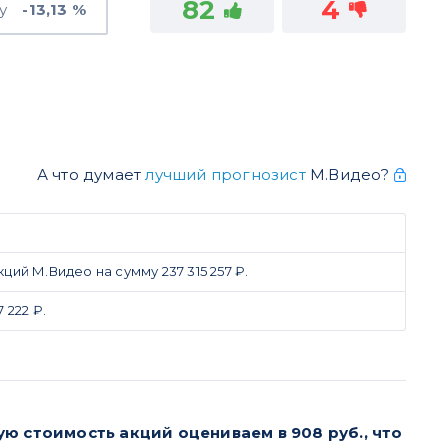
82
4
у
-13,13 %
А что думает
лучший прогнозист
М.Видео?
й М.Видео на сумму 237 315 257 ₽.
 222 ₽.
ю стоимость акций оцениваем в 908 руб., что