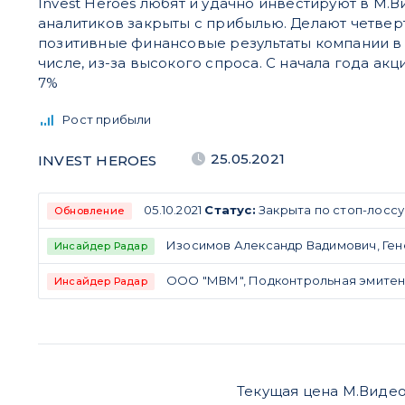
Invest Heroes любят и удачно инвестируют в М.Ви
аналитиков закрыты с прибылью. Делают четвер
позитивные финансовые результаты компании в 2
числе, из-за высокого спроса. С начала года ак
7%
Рост прибыли
25.05.2021
INVEST HEROES
05.10.2021
Статус:
Закрыта по стоп-лоссу
Обновление
Изосимов Александр Вадимович, Гене
Инсайдер Радар
ООО "МВМ", Подконтрольная эмитенту
Инсайдер Радар
Текущая цена М.Видео