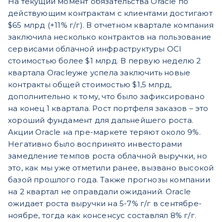
На текущий момент обязательства Oracle по
действующим контрактам с клиентами достигают
$65 млрд (+11% г/г). В отчетном квартале компания
заключила несколько контрактов на пользование
сервисами облачной инфраструктуры OCI
стоимостью более $1 млрд. В первую неделю 2
квартала Oracleуже успела заключить новые
контракты общей стоимостью $1,5 млрд,
дополнительно к тому, что было зафиксировано
на конец 1 квартала. Рост портфеля заказов – это
хороший фундамент для дальнейшего роста.
Акции Oracle на пре-маркете теряют около 9%.
Негативно было воспринято инвесторами
замедление темпов роста облачной выручки, но
это, как мы уже отметили ранее, вызвано высокой
базой прошлого года. Также прогнозы компании
на 2 квартал не оправдали ожиданий. Oracle
ожидает роста выручки на 5-7% г/г в сентябре-
ноябре, тогда как консенсус составлял 8% г/г.