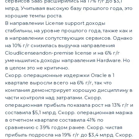
сервисов SaaS расширились на 17% г/г до $3,1
млрд. Учитывая высокую базу прошлого года, это
хорошие темпы роста.
В направлении License support доходы
стабильны, на уровне прошлого года, также как и
в направлении сопутствующих сервисов. Однако
на 10% г/г снизилась выручка направления
Cloudlicenseandon-premise license и на 6% г/г
уменьшились доходы направления Hardware. Но
в целом это не критично.
Скорр. операционные издержки Oracle в 1
квартале выросли всего на 6% г/г, так что
компания демонстрирует хорошую дисциплину в
части контроля над затратами. Скорр.
операционная прибыль показала рост на 13% г/г и
составила $5,1 млрд. Скорр. операционная маржа
в отчетном квартале составила 41% по
сравнению с 39% годом ранее. Скорр. чистая
прибыль подросла на 19% г/г до $3,4 млрд. Скорр.