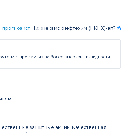
 прогнозист
Нижнекамскнефтехим (НКНХ)-ап?
очтение "префам" из-за более высокой ликвидности
тиком
ачественные защитные акции. Качественная