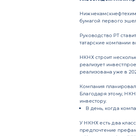
Нижнекамскнефтехим —
бумагой первого эше
Руководство РТ ставит
татарские компании в
НКНХ строит нескольк
реализует инвестпрое
реализована уже в 202
Компания планировала
Благодаря этому, НКН
инвестору.
В день, когда компа
У НКНХ есть два клас
предпочтение префам 