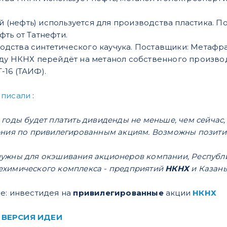
 (нефть) используется для производства пластика. 
фть от Татнефти.
одства синтетического каучука. Поставщики: Метафр
году НКНХ перейдёт на метанол собственного производ
-16 (ТАИФ).
В
писали
:
годы будет платить дивиденды не меньше, чем сейчас, 
ения по привилегированным акциям. Возможны позит
ужны для окэшивания акционеров компании, Республик
химического комплекса - предприятий
НКНХ
и Казань
е: инвестидея на
привилегированные
акции
НКНХ
 ВЕРСИЯ ИДЕИ