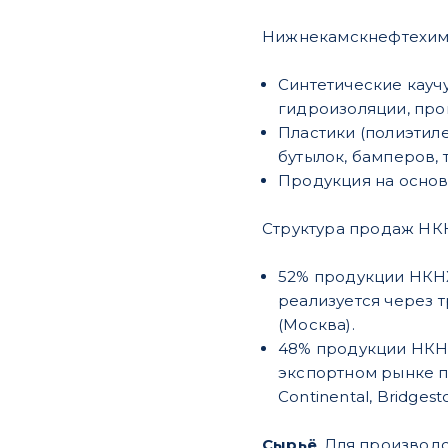
Нижнекамскнефтехим
Синтетические каучу
гидроизоляции, про
Пластики (полиэтиле
бутылок, бамперов, 
Продукция на основ
Структура продаж НК
52% продукции НКНХ
реализуется через 
(Москва).
48% продукции НКНХ 
экспортном рынке про
Continental, Bridges
Сырьё
. Для производ