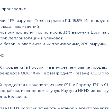
 производит:
ки, 41% выручки. Доля на рынке РФ 15.5%. Использует
кладочных изделий.
н, полипропилен, полистирол), 33% выручки. Доля на
труб, теплоизоляции и упаковок.
е базовых олефинов и их производных, 26% выручки. 
НХ:
 продаётся в России. На внутреннем рынке продаютс
трейдеров ООО "ХимНефтеПродукт" (Казань), ООО "По
продаётся на экспорт, из них: 65% в Европу, 13% в С
даётся, в основном, каучук. Каучуки НКНХ используютс
tone, Белшина.
ства НКНХ использует нефть, метанол и электроэнерг