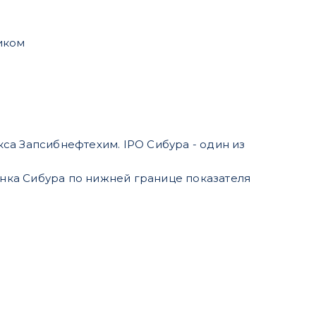
иком
екса Запсибнефтехим. IPO Сибура - один из
енка Сибура по нижней границе показателя