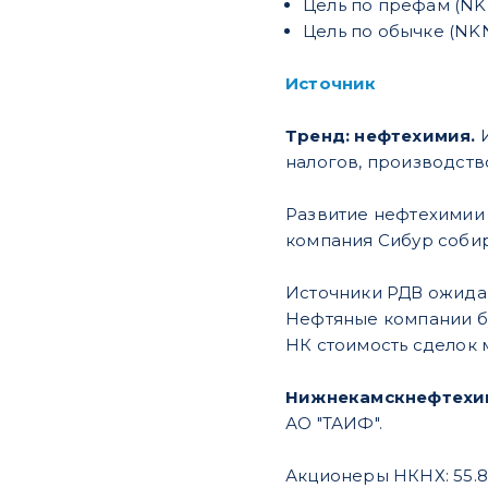
Цель по префам (NKN
Цель по обычке (NKNC
Источник
Тренд: нефтехимия.
И
налогов, производств
Развитие нефтехимии 
компания Сибур собир
Источники РДВ ожида
Нефтяные компании бу
НК стоимость сделок
Нижнекамскнефтехим
АО "ТАИФ".
Акционеры НКНХ: 55.82