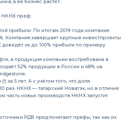
ка, а её бизнес растёт.
— НКНХ преф:
ой прибыли. По итогам 2019 года компания
.2%. Компания завершает крупные инвестпроекты
Х доведёт их до 100% прибыли по примеру
ефти, а продукция компании востребована в
родаёт 52% продукции в России и 48% на
ridgestone.
) за 5 лет. А с учётом того, что доля
0 раз. НКНХ — татарский Новатэк, но в отличие
ую часть новых производств НКНХ запустит
Источники РДВ предпочитают префы, так как их