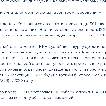
атит хорошие дивиденды, не зависит от колебаний рын
и бумага, которая отвечает всем трём требованиям 
иденды. Компания сейчас платит дивиденды 50% чист
й дивиденд на акцию. Это дивидендная доходность 12
лет будет увеличивать дивиденды. Скорее всего, НКН
аний рынка. Бизнес НКНХ устойчив к курсу рубля и н
т экономического цикла и торговых войн. Компания п
Х используются в шинах Michelin, Pirelli, Continental, B
ред компанией стоит цель увеличить прибыль в 10 раз (!
й прибыли будет расти, дивиденды могут вырасти в 2
ьтаты инвестиций НКНХ будут ощутимы быстрее. Больш
/2399) в 2020 году.
по префу НКНХ составляет 100 рублей, апсайд +54%. 
ть выше, чем у обыкновенных акций.