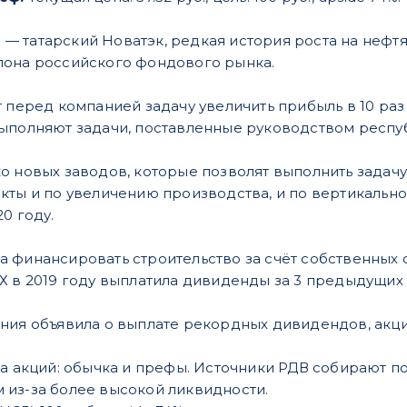
 татарский Новатэк, редкая история роста на нефтян
лона российского фондового рынка.
 перед компанией задачу увеличить прибыль в 10 раз 
ыполняют задачи, поставленные руководством респу
о новых заводов, которые позволят выполнить зада
кты и по увеличению производства, и по вертикально
0 году.
 финансировать строительство за счёт собственных 
Х в 2019 году выплатила дивиденды за 3 предыдущих 
ния объявила о выплате рекордных дивидендов, акции
са акций: обычка и префы. Источники РДВ собирают п
из-за более высокой ликвидности.