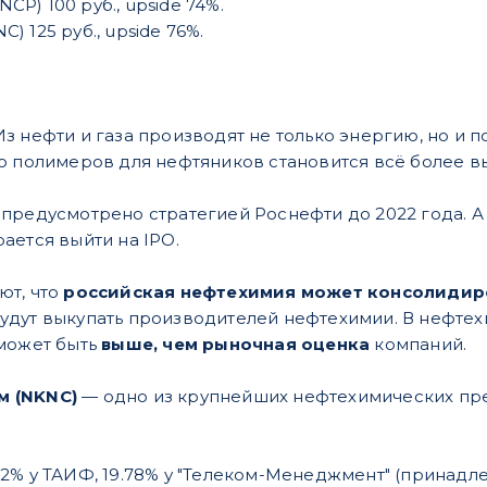
CP) 100 руб., upside 74%.
) 125 руб., upside 76%.
з нефти и газа производят не только энергию, но и
о полимеров для нефтяников становится всё более в
предусмотрено стратегией Роснефти до 2022 года. 
ается выйти на IPO.
ют, что
российская нефтехимия может консолидир
дут выкупать производителей нефтехимии. В нефтехим
 может быть
выше, чем рыночная оценка
компаний.
 (NKNC)
— одно из крупнейших нефтехимических пре
% у ТАИФ, 19.78% у "Телеком-Менеджмент" (принадлежи