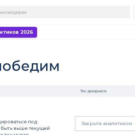
итиков 2026
 победим
Тек. доходность
дироваться под
Закрыта аналитиком
 быть выше текущей
е так много