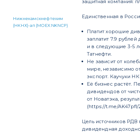
защитная компания: пл
Единственная в Росси
Нижнекамскнефтехим
(НКНХ)-ап (MOEX:NKNCP)
Платит хорошие див
заплатит 7.9 рубле
и в следующие 3-5 
Татнефти.
Не зависит от колеб
мире, независимо о
экспорт. Каучуки НКН
Её бизнес растёт. Пе
дивидендов от чисто
от Новатэка, резул
(https://t.me/AK47pfl
Цель источников РДВ 
дивидендная доходнос