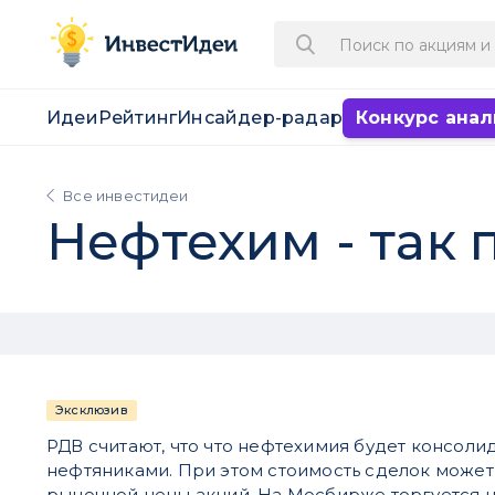
Идеи
Рейтинг
Инсайдер-радар
Конкурс анал
Все инвестидеи
Нефтехим - так
Эксклюзив
РДВ считают, что что нефтехимия будет консоли
нефтяниками. При этом стоимость сделок может
рыночной цены акций. На Мосбирже торгуется н