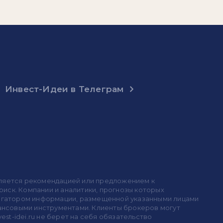
Инвест-Идеи в Телеграм
 является рекомендацией или предложением к
иск. Компании и аналитики, прогнозы которых
 агрегатором информации, размещенной указанными лицами
инансовыми инструментами. Клиенты брокеров могут
est-idei.ru не берет на себя обязательство