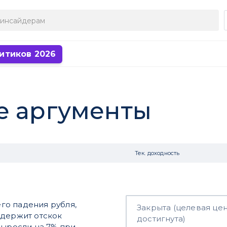
итиков 2026
е аргументы
Тек. доходность
го падения рубля,
Закрыта (целевая це
ддержит отскок
достигнута)
выросли на 7% при