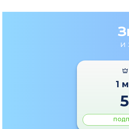
З
и
1 
ПОДП