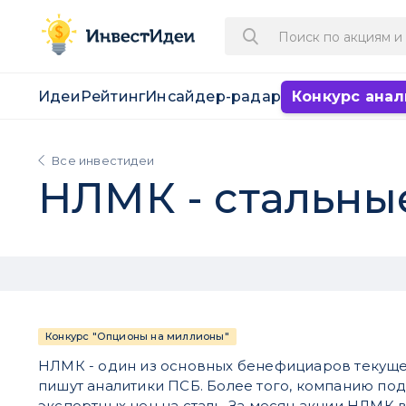
Идеи
Рейтинг
Инсайдер-радар
Конкурс анал
Все инвестидеи
НЛМК - стальны
Конкурс "Опционы на миллионы"
НЛМК - один из основных бенефициаров текуще
пишут аналитики ПСБ. Более того, компанию по
экспортных цен на сталь. За месяц акции НЛМК 