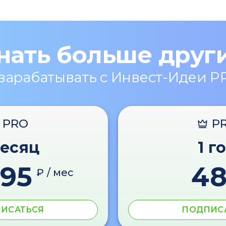
нать больше друг
 зарабатывать с Инвест-Идеи P
PRO
P
месяц
1 г
595
4
₽ / мес
ИСАТЬСЯ
ПОДПИС