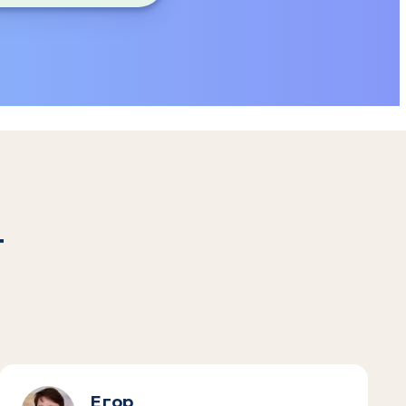
т
Егор