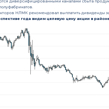
тся диверсифицированными каналами сбыта продукци
полуфабрикатов.
екторов НЛМК рекомендовал выплатить дивиденды за 
спективе года видим целевую цену акции в районе 