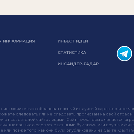
Я ИНФОРМАЦИЯ
ИНВЕСТ ИДЕИ
СТАТИСТИКА
ИНСАЙДЕР-РАДАР
носит исключительно образовательный и научный характер и не
жете следовать или не следовать прогнозам на свой страх и р
ми от создателей сайта лицами. Сайт invest-idei.ru является
убличных данных о сделках с ценными бумагами или другими ф
 или позже того, как они были опубликованы на Сайте. Сайт inv