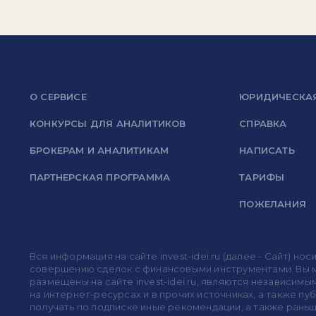
О СЕРВИСЕ
ЮРИДИЧЕСКА
КОНКУРСЫ ДЛЯ АНАЛИТИКОВ
СПРАВКА
БРОКЕРАМ И АНАЛИТИКАМ
НАПИСАТЬ
ПАРТНЕРСКАЯ ПРОГРАММА
ТАРИФЫ
ПОЖЕЛАНИЯ
Вся информация на сайте invest-idei.ru (далее - Сайт) 
совершению сделок с финансовыми инструментами. Вы мо
размещены на сайте invest-idei.ru, являются независимы
на интернет-ресурсах и в прочих источниках, а также п
получать по подписке иные рекомендации, а также раньше