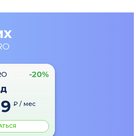
их
RO
-20%
RO
од
89
₽ / мес
АТЬСЯ