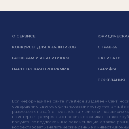
О СЕРВИСЕ
ЮРИДИЧЕСКА
КОНКУРСЫ ДЛЯ АНАЛИТИКОВ
СПРАВКА
БРОКЕРАМ И АНАЛИТИКАМ
НАПИСАТЬ
ПАРТНЕРСКАЯ ПРОГРАММА
ТАРИФЫ
ПОЖЕЛАНИЯ
Вся информация на сайте invest-idei.ru (далее - Сайт) 
совершению сделок с финансовыми инструментами. Вы мо
размещены на сайте invest-idei.ru, являются независимы
на интернет-ресурсах и в прочих источниках, а также п
получать по подписке иные рекомендации, а также раньше
корректировать аналитические данные и инвестиционные