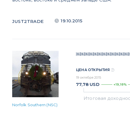
19.10.2015
JUST2TRADE
￼￼￼￼￼￼￼￼￼￼￼￼
ЦЕНА ОТКРЫТИЯ
19 октября 2015
77,78
USD
+19,18%
Norfolk Southern (NSC)