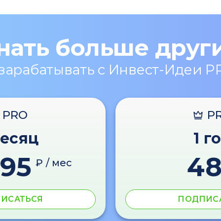
нать больше друг
 зарабатывать с Инвест-Идеи P
PRO
P
месяц
1 г
595
4
₽ / мес
ИСАТЬСЯ
ПОДПИС