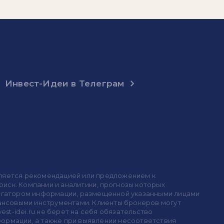
Инвест-Идеи в Телеграм
 является рекомендацией или предложением к
иск. Компании и аналитики, прогнозы которых
 агрегатором информации, размещенной указанными лицами
инансовыми инструментами. Клиенты брокеров могут
est-idei.ru не берет на себя обязательство
формации, а также при выявлении несоответствия