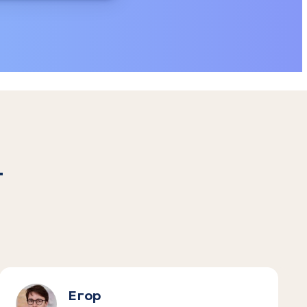
т
Егор