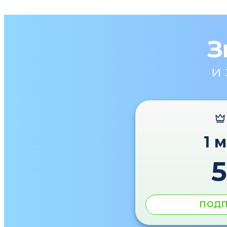
З
и
1 
ПОДП