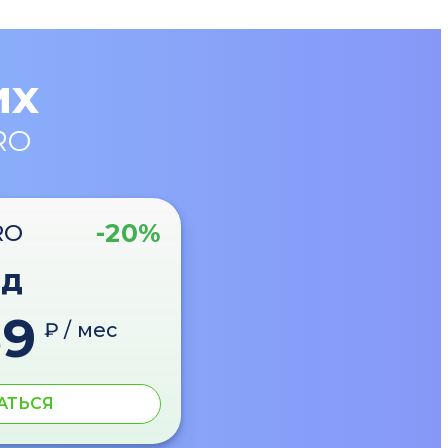
их
RO
-20%
RO
од
89
₽ / мес
АТЬСЯ