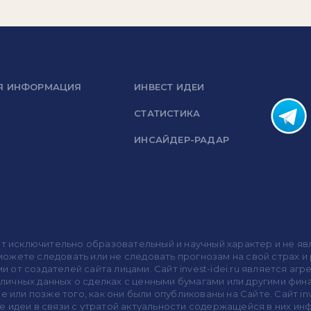
Я ИНФОРМАЦИЯ
ИНВЕСТ ИДЕИ
СТАТИСТИКА
ИНСАЙДЕР-РАДАР
носит исключительно образовательный и научный характер и не
жете следовать или не следовать прогнозам на свой страх и р
ми от создателей сайта лицами. Сайт invest-idei.ru является
убличных данных о сделках с ценными бумагами или другими ф
 или позже того, как они были опубликованы на Сайте. Сайт inv
 идеи в связи с утратой актуальности содержащейся в них ин