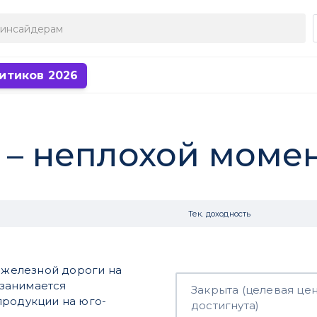
итиков 2026
n – неплохой моме
Тек. доходность
е железной дороги на
 занимается
Закрыта (целевая це
продукции на юго-
достигнута)