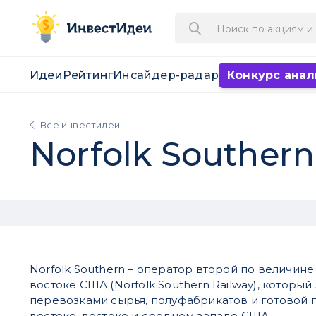
Идеи
Рейтинг
Инсайдер-радар
Конкурс анал
Все инвестидеи
Norfolk Souther
Norfolk Southern – оператор второй по величин
востоке США (Norfolk Southern Railway), который
перевозками сырья, полуфабрикатов и готовой 
востоке, востоке и среднем западе США.