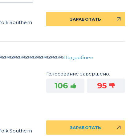
ЗАРАБОТАТЬ
olk Southern
￼￼￼￼￼￼￼￼￼￼￼￼￼￼
Подробнее
Голосование завершено.
106
95
ЗАРАБОТАТЬ
olk Southern