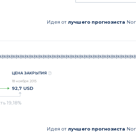
Идея от
лучшего прогнозиста
Norf
￼￼￼￼￼￼￼￼￼￼￼￼￼￼￼￼￼￼￼￼￼￼￼￼￼￼￼￼￼￼
ЦЕНА ЗАКРЫТИЯ
18 ноября 2015
92,7
USD
Идея от
лучшего прогнозиста
Norf