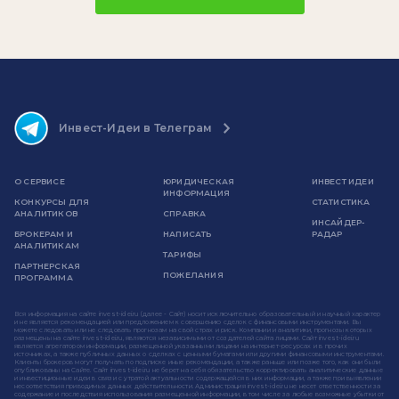
Инвест-Идеи в Телеграм
О СЕРВИСЕ
ЮРИДИЧЕСКАЯ
ИНВЕСТ ИДЕИ
ИНФОРМАЦИЯ
КОНКУРСЫ ДЛЯ
СТАТИСТИКА
АНАЛИТИКОВ
СПРАВКА
ИНСАЙДЕР-
БРОКЕРАМ И
НАПИСАТЬ
РАДАР
АНАЛИТИКАМ
ТАРИФЫ
ПАРТНЕРСКАЯ
ПОЖЕЛАНИЯ
ПРОГРАММА
Вся информация на сайте invest-idei.ru (далее - Сайт) носит исключительно образовательный и научный характер
и не является рекомендацией или предложением к совершению сделок с финансовыми инструментами. Вы
можете следовать или не следовать прогнозам на свой страх и риск. Компании и аналитики, прогнозы которых
размещены на сайте invest-idei.ru, являются независимыми от создателей сайта лицами. Сайт invest-idei.ru
является агрегатором информации, размещенной указанными лицами на интернет-ресурсах и в прочих
источниках, а также публичных данных о сделках с ценными бумагами или другими финансовыми инструментами.
Клиенты брокеров могут получать по подписке иные рекомендации, а также раньше или позже того, как они были
опубликованы на Сайте. Сайт invest-idei.ru не берет на себя обязательство корректировать аналитические данные
и инвестиционные идеи в связи с утратой актуальности содержащейся в них информации, а также при выявлении
несоответствия приводимых данных действительности. Администрация invest-idei.ru не несет ответственности за
содержание и последствия использования размещенной информации, в том числе за любые возможные убытки от