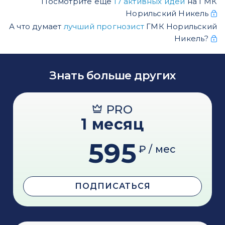
Посмотрите еще
17 активных идеи
на ГМК
Норильский Никель
А что думает
лучший прогнозист
ГМК Норильский
Никель?
Знать больше других
PRO
1 месяц
595
₽ / мес
ПОДПИСАТЬСЯ