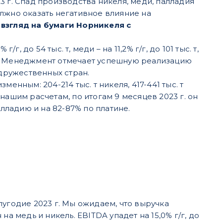
 г. Спад производства никеля, меди, палладия
лжно оказать негативное влияние на
взгляд на бумаги Норникеля с
 до 54 тыс. т, меди – на 11,2% г/г, до 101 тыс. т,
унций. Менеджмент отмечает успешную реализацию
дружественных стран.
енным: 204-214 тыс. т никеля, 417-441 тыс. т
о нашим расчетам, по итогам 9 месяцев 2023 г. он
алладию и на 82-87% по платине.
лугодие 2023 г. Мы ожидаем, что выручка
 на медь и никель. EBITDA упадет на 15,0% г/г, до