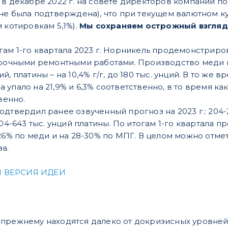
в декабре 2022 г. на совете директоров компании под
не была подтверждена), что при текущем валютном ку
 котировкам 5,1%).
Мы сохраняем острожный взгляд 
ам 1-го квартала 2023 г. Норникель продемонстрировал
рочными ремонтными работами. Производство меди выро
унций, платины – на 10,4% г/г, до 180 тыс. унций. В то 
упало на 21,9% и 6,3% соответственно, в то время к
венно.
твердил ранее озвученный прогноз на 2023 г.: 204-214 
604-643 тыс. унций платины. По итогам 1-го квартала 
26% по меди и на 28-30% по МПГ. В целом можно отмети
а.
 ВЕРСИЯ ИДЕИ
прежнему находятся далеко от докризисных уровней,