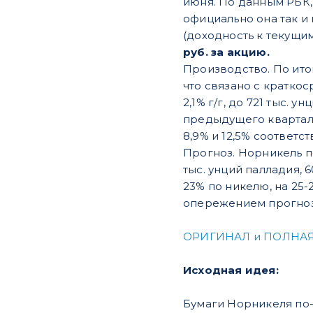
июня. По данным РБК, 
официально она так и 
(доходность к текущим
руб. за акцию.
Производство. По итог
что связано с краткос
2,1% г/г, до 721 тыс. 
предыдущего квартала 
8,9% и 12,5% соответст
Прогноз. Норникель под
тыс. унций палладия, 
23% по никелю, на 25-
опережением прогноз
ОРИГИНАЛ и ПОЛНАЯ
Исходная идея:
Бумаги Норникеля по-