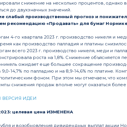
ровали снижение на несколько процентов, однако в 2
ться до двухзначных значений.
ие слабый производственный прогноз и понижател
ем рекомендацию «Продавать» для бумаг Норникел
гам 4-го квартала 2023 г. производство никеля и меди в
ремя как производство палладия и платины снизилось на
огам всего 2023 г. производство никеля, меди и паллад
нстрировала роста на 1,8%. Снижение объясняется п
орникель ожидает еще большее сокращение производст
а 9,0-14,7% по палладию и на 8,9-14,6% по платине. Ко
олитическим фоном. При этом мы отмечаем, что ком
емпы снижения продаж вполне могут оказаться более
 ВЕРСИЯ ИДЕИ
.2023: целевая цена ИЗМЕНЕНА
рубля и возобновления дивидендных выплат акции Н