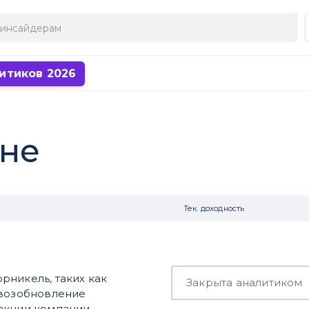
итиков 2026
дне
Тек. доходность
рникель, таких как
Закрыта аналитиком
 возобновление
 акции компании