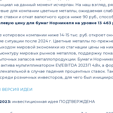
енциал на данный момент исчерпан. На наш взгляд, р
вые для компании цветные металлы, ожидаемая слаба
е ставки и откат валютного курса ниже 90 руб., спос
левую цену для бумаг Норникеля на уровне 13 463
е котировок компании ниже 14-15 тыс. руб. откроет 
е ситуации после 2024 г. Цветные металлы по-прежн
выходом мировой экономики из стагнации цены на них
юнктуру мировых рынков металлов, поддержку показ
точных запасов металлопродукции. Бумаги Норникеля
ктива мультипликатором EV/EBITDA 2023П 4,8х, а фор
лекательной в случае падения процентных ставок. Та
среди розничных инвесторов, для чего был иницииров
 ВЕРСИЯ ИДЕИ
.2023:
инвестиционная идея ПОДТВЕРЖДЕНА