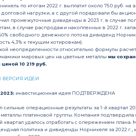
никель по итогам 2022 г. выплатит около 750 руб. на 
у долговой нагрузки, а с другой порадовали бы акцио
ил промежуточные дивиденды в 2023 г. в случае по
там, в случае распродажи накопленных в 2022 г. зап
0% свободного денежного потока дивиденд Норникеля 
ость 4,3% к текущим котировкам).
кой неопределенности относительно формулы расчета
инамики мировых цен на цветные металлы
мы сохран
ценой 10 219 руб.
 ВЕРСИЯ ИДЕИ
.2023:
инвестиционная идея ПОДТВЕРЖДЕНА
 сильные операционные результаты за 1-й квартал 2
еталлы платиновой группы. Компания подтвердила пр
-й квартал удалось отработать с опережением плана
ендная политика и дивиденды Норникеля за 2022 г.,