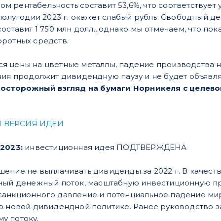
этом рентабельность составит 53,6%, что соответству
 полугодии 2023 г. окажет слабый рубль. Свободный 
оставит 1 750 млн долл., однако мы отмечаем, что пок
оротных средств.
 цены на цветные металлы, падение производства ни
ния продолжит дивидендную паузу и не будет объявл
осторожный взгляд на бумаги Норникеля с целевой
 ВЕРСИЯ ИДЕИ
2023:
инвестиционная идея ПОДТВЕРЖДЕНА
ение не выплачивать дивиденды за 2022 г. В качест
дный денежный поток, масштабную инвестиционную п
анкционного давление и потенциальное падение мир
о новой дивидендной политике. Ранее руководство з
у потоку.