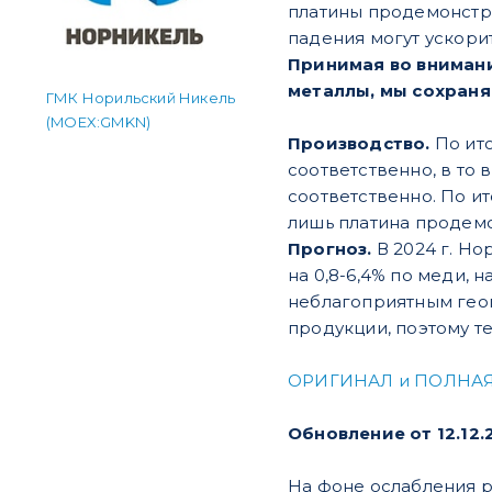
платины продемонстри
падения могут ускори
Принимая во вниман
металлы, мы сохраня
ГМК Норильский Никель
(MOEX:GMKN)
Производство.
По ито
соответственно, в то в
соответственно. По ит
лишь платина продемо
Прогноз.
В 2024 г. Н
на 0,8-6,4% по меди, н
неблагоприятным геоп
продукции, поэтому т
ОРИГИНАЛ и ПОЛНАЯ
Обновление от 12.12
На фоне ослабления 