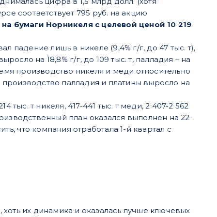
нималась цифра в 1,5 млрд долл. (хотя
рсе соответствует 795 руб. на акцию
на бумаги Норникеля с целевой ценой 10 219
 падение лишь в никеле (9,4% г/г, до 47 тыс. т),
сло на 18,8% г/г, до 109 тыс. т, палладия – на
же время производство никеля и меди относительно
ак производство палладия и платины выросло на
тыс. т никеля, 417-441 тыс. т меди, 2 407-2 562
производственный план оказался выполнен на 22-
ть, что компания отработала 1-й квартал с
 хоть их динамика и оказалась лучше ключевых