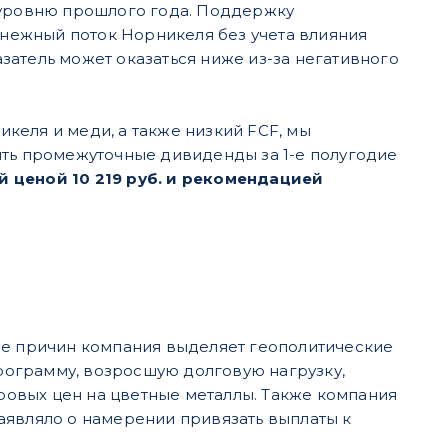
ет уровню прошлого года. Поддержку
денежный поток Норникеля без учета влияния
азатель может оказаться ниже из-за негативного
келя и меди, а также низкий FCF, мы
ять промежуточные дивиденды за 1-е полугодие
 ценой 10 219 руб. и рекомендацией
ве причин компания выделяет геополитические
рограмму, возросшую долговую нагрузку,
овых цен на цветные металлы. Также компания
аявляло о намерении привязать выплаты к