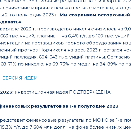
 слабые операционные результаты за 3-й квартал 2023
на снижение мировых цен на цветные металлы, что до
ы 2-го полугодия 2023 г.
Мы сохраняем осторожный 
давать».
ртале 2023 г. производство никеля снизилось на 9,0% г/г,
о 663 тыс. унций, платины – на 6,4% г/г, до 160 тыс. 
иентации на поставщиков горного оборудования из 
нный прогноз Норникеля на весь 2023 г. остался неизм
. унций палладия, 604-643 тыс. унций платины. Согласн
68-71% по никелю, на 69-73% по меди, на 84-89% по п
 ВЕРСИЯ ИДЕИ
2023:
инвестиционная идея ПОДТВЕРЖДЕНА
финансовых результатов за 1-е полугодие 2023
представит финансовые результаты по МСФО за 1-е по
5,3% г/г, до 7 604 млн долл., на фоне более низких цен