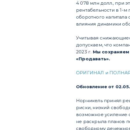
4 078 млн долл., при 
рентабельности в 1-м
оборотного капитала с
влияния динамики об
Учитывая снижающиеся
допускаем, что компа
2023 г.
Мы сохраняем 
«Продавать».
ОРИГИНАЛ и ПОЛНАЯ
Обновление от 02.05.
Норникель принял реш
риски, низкий свобо
возможное усиление с
не раскрыла планов п
свободному денежном