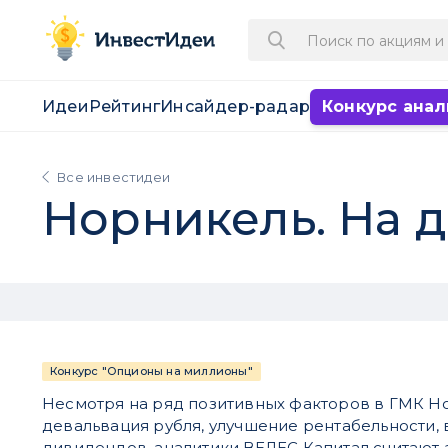
Идеи
Рейтинг
Инсайдер-радар
Конкурс анал
Все инвестидеи
Норникель. На 
Конкурс "Опционы на миллионы"
Несмотря на ряд позитивных факторов в ГМК Но
девальвация рубля, улучшение рентабельности,
дивидендов, аналитики ВЕЛЕС Капитал считают