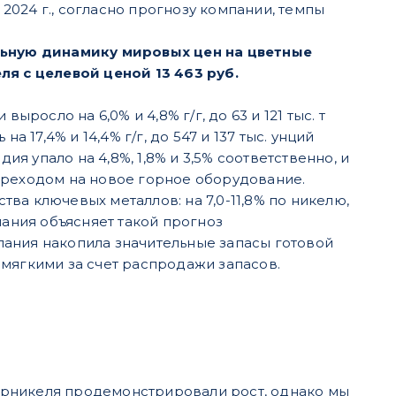
024 г., согласно прогнозу компании, темпы
ьную динамику мировых цен на цветные
я с целевой ценой 13 463 руб.
ыросло на 6,0% и 4,8% г/г, до 63 и 121 тыс. т
 17,4% и 14,4% г/г, до 547 и 137 тыс. унций
ия упало на 4,8%, 1,8% и 3,5% соответственно, и
ереходом на новое горное оборудование.
ва ключевых металлов: на 7,0-11,8% по никелю,
мпания объясняет такой прогноз
пания накопила значительные запасы готовой
 мягкими за счет распродажи запасов.
орникеля продемонстрировали рост, однако мы