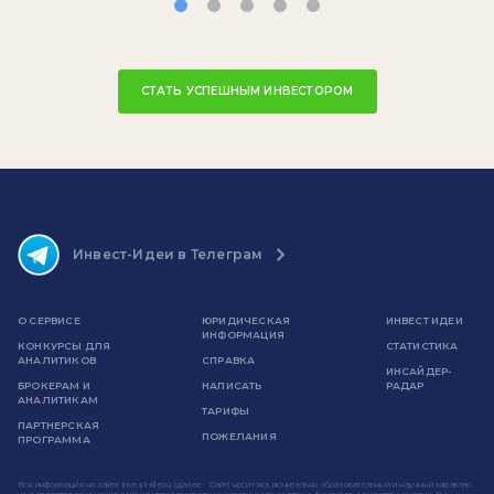
СТАТЬ УСПЕШНЫМ ИНВЕСТОРОМ
Инвест-Идеи в Телеграм
О СЕРВИСЕ
ЮРИДИЧЕСКАЯ
ИНВЕСТ ИДЕИ
ИНФОРМАЦИЯ
КОНКУРСЫ ДЛЯ
СТАТИСТИКА
АНАЛИТИКОВ
СПРАВКА
ИНСАЙДЕР-
БРОКЕРАМ И
НАПИСАТЬ
РАДАР
АНАЛИТИКАМ
ТАРИФЫ
ПАРТНЕРСКАЯ
ПОЖЕЛАНИЯ
ПРОГРАММА
Вся информация на сайте invest-idei.ru (далее - Сайт) носит исключительно образовательный и научный характер