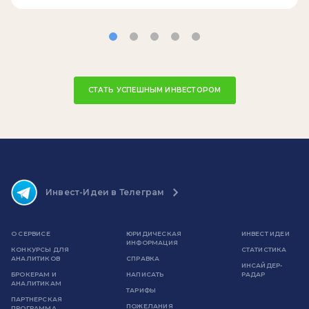
СТАТЬ УСПЕШНЫМ ИНВЕСТОРОМ
Инвест-Идеи в Телеграм
О СЕРВИСЕ
ЮРИДИЧЕСКАЯ
ИНВЕСТ ИДЕИ
ИНФОРМАЦИЯ
КОНКУРСЫ ДЛЯ
СТАТИСТИКА
АНАЛИТИКОВ
СПРАВКА
ИНСАЙДЕР-
БРОКЕРАМ И
НАПИСАТЬ
РАДАР
АНАЛИТИКАМ
ТАРИФЫ
ПАРТНЕРСКАЯ
ПОЖЕЛАНИЯ
ПРОГРАММА