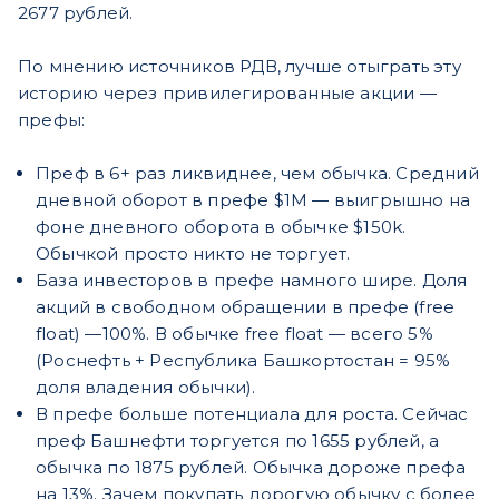
2677 рублей.
По мнению источников РДВ, лучше отыграть эту
историю через привилегированные акции —
префы:
Преф в 6+ раз ликвиднее, чем обычка. Средний
дневной оборот в префе $1М — выигрышно на
фоне дневного оборота в обычке $150k.
Обычкой просто никто не торгует.
База инвесторов в префе намного шире. Доля
акций в свободном обращении в префе (free
float) —100%. В обычке free float — всего 5%
(Роснефть + Республика Башкортостан = 95%
доля владения обычки).
В префе больше потенциала для роста. Сейчас
преф Башнефти торгуется по 1655 рублей, а
обычка по 1875 рублей. Обычка дороже префа
на 13%. Зачем покупать дорогую обычку с более