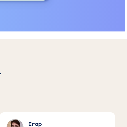
т
Егор