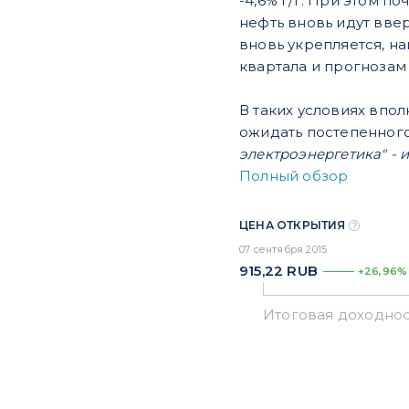
-4,6% г/г. При этом п
нефть вновь идут вве
вновь укрепляется, на
квартала и прогнозам 
В таких условиях впо
ожидать постепенного
электроэнергетика" -
Полный обзор
ЦЕНА ОТКРЫТИЯ
07 сентября 2015
915,22
RUB
+26,96%