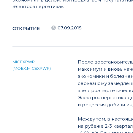
Электроэнергетика».
07.09.2015
ОТКРЫТИЕ
После восстановитель
MICEXPWR
(MOEX:MICEXPWR)
максимум и вновь нач
экономики и болезнен
серьезному замедлени
электроэнергетически
Электроэнергетика до
и рецессия добили ин
Между тем, в настоящ
на рубеже 2-3 кварта