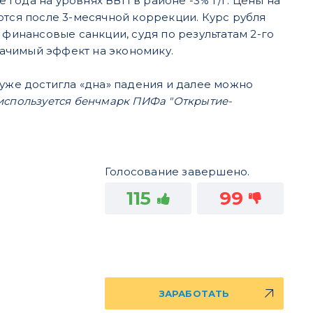
е года на уровнях ВВП в районе -3% г/г. Цены на
ются после 3-месячной коррекции. Курс рубля
 финансовые санкции, судя по результатам 2-го
значимый эффект на экономику.
 уже достигла «дна» падения и далее можно
используется бенчмарк ПИФа "Открытие-
Голосование завершено.
115
99
ЗАРАБОТАТЬ