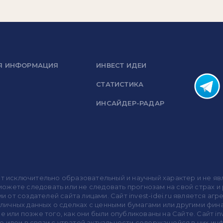
Я ИНФОРМАЦИЯ
ИНВЕСТ ИДЕИ
СТАТИСТИКА
ИНСАЙДЕР-РАДАР
носит исключительно образовательный и научный характер и не
жете следовать или не следовать прогнозам на свой страх и р
ми от создателей сайта лицами. Сайт invest-idei.ru является
убличных данных о сделках с ценными бумагами или другими ф
 или позже того, как они были опубликованы на Сайте. Сайт inv
 идеи в связи с утратой актуальности содержащейся в них ин