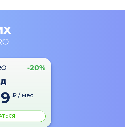
их
RO
-20%
RO
од
89
₽ / мес
АТЬСЯ