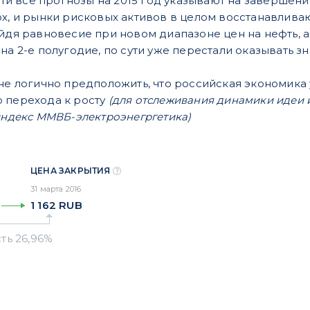
очти все прогнозы на 2015 год указывают на завершени
рх, и рынки рисковых активов в целом восстанавлива
йдя равновесие при новом диапазоне цен на нефть, а
на 2-е полугодие, по сути уже перестали оказывать 
лне логично предположить, что российская экономика
 перехода к росту
(для отслеживания динамики идеи 
 индекс ММВБ-электроэнегргетика)
ЦЕНА ЗАКРЫТИЯ
31 марта 2016
1 162
RUB