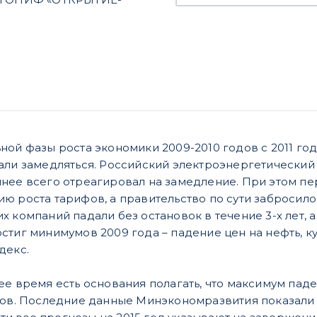
ной фазы роста экономики 2009-2010 годов с 2011 го
али замедляться. Российский электроэнергетический
нее всего отреагировал на замедление. При этом п
ю роста тарифов, а правительство по сути забросил
х компаний падали без остановок в течение 3-х лет,
стиг минимумов 2009 года – падение цен на нефть, к
декс.
ее время есть основания полагать, что максимум пад
лов. Последние данные Минэкономразвития показали