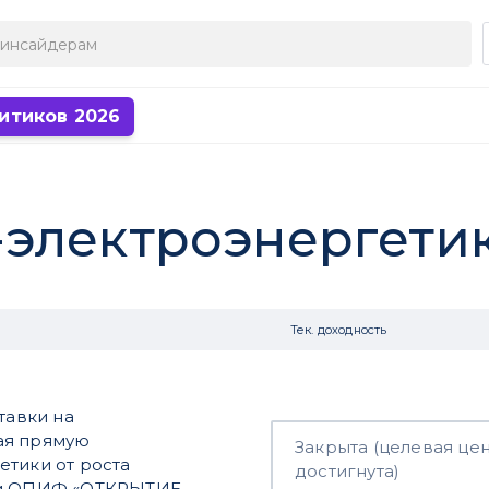
итиков 2026
электроэнергетика
Тек. доходность
тавки на
ая прямую
Закрыта (целевая це
етики от роста
достигнута)
паи ОПИФ «ОТКРЫТИЕ-