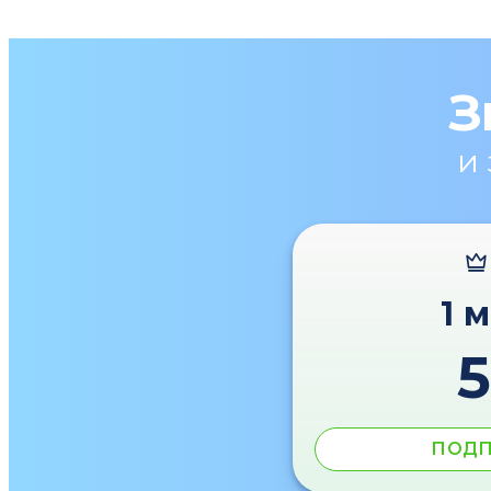
З
и
1 
ПОДП