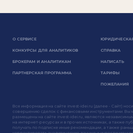
О СЕРВИСЕ
ЮРИДИЧЕСКА
КОНКУРСЫ ДЛЯ АНАЛИТИКОВ
СПРАВКА
БРОКЕРАМ И АНАЛИТИКАМ
НАПИСАТЬ
ПАРТНЕРСКАЯ ПРОГРАММА
ТАРИФЫ
ПОЖЕЛАНИЯ
Вся информация на сайте invest-idei.ru (далее - Сайт) 
совершению сделок с финансовыми инструментами. Вы мо
размещены на сайте invest-idei.ru, являются независимы
на интернет-ресурсах и в прочих источниках, а также п
получать по подписке иные рекомендации, а также раньше
корректировать аналитические данные и инвестиционные