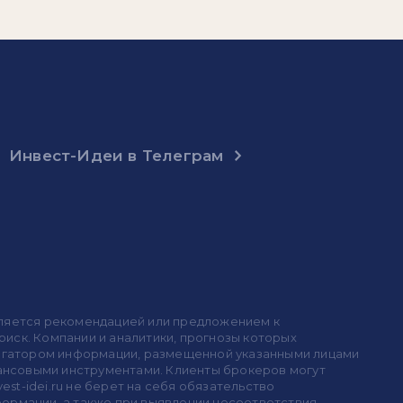
Инвест-Идеи в Телеграм
 является рекомендацией или предложением к
иск. Компании и аналитики, прогнозы которых
 агрегатором информации, размещенной указанными лицами
инансовыми инструментами. Клиенты брокеров могут
est-idei.ru не берет на себя обязательство
формации, а также при выявлении несоответствия