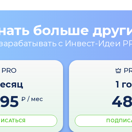
нать больше друг
 зарабатывать с Инвест-Идеи P
PRO
P
месяц
1 г
595
4
₽ / мес
ИСАТЬСЯ
ПОДПИС