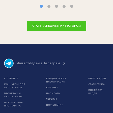
СТАТЬ УСПЕШНЫМ ИНВЕСТОРОМ
Инвест-Идеи в Телеграм
О СЕРВИСЕ
ЮРИДИЧЕСКАЯ
ИНВЕСТ ИДЕИ
ИНФОРМАЦИЯ
КОНКУРСЫ ДЛЯ
СТАТИСТИКА
АНАЛИТИКОВ
СПРАВКА
ИНСАЙДЕР-
БРОКЕРАМ И
НАПИСАТЬ
РАДАР
АНАЛИТИКАМ
ТАРИФЫ
ПАРТНЕРСКАЯ
ПОЖЕЛАНИЯ
ПРОГРАММА