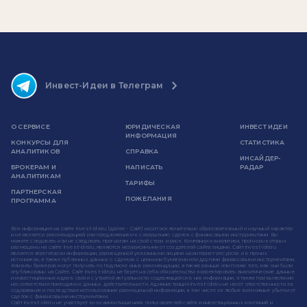
Инвест-Идеи в Телеграм
О СЕРВИСЕ
ЮРИДИЧЕСКАЯ
ИНВЕСТ ИДЕИ
ИНФОРМАЦИЯ
КОНКУРСЫ ДЛЯ
СТАТИСТИКА
АНАЛИТИКОВ
СПРАВКА
ИНСАЙДЕР-
БРОКЕРАМ И
НАПИСАТЬ
РАДАР
АНАЛИТИКАМ
ТАРИФЫ
ПАРТНЕРСКАЯ
ПОЖЕЛАНИЯ
ПРОГРАММА
Вся информация на сайте invest-idei.ru (далее - Сайт) носит исключительно образовательный и научный характер
и не является рекомендацией или предложением к совершению сделок с финансовыми инструментами. Вы
можете следовать или не следовать прогнозам на свой страх и риск. Компании и аналитики, прогнозы которых
размещены на сайте invest-idei.ru, являются независимыми от создателей сайта лицами. Сайт invest-idei.ru
является агрегатором информации, размещенной указанными лицами на интернет-ресурсах и в прочих
источниках, а также публичных данных о сделках с ценными бумагами или другими финансовыми инструментами.
Клиенты брокеров могут получать по подписке иные рекомендации, а также раньше или позже того, как они были
опубликованы на Сайте. Сайт invest-idei.ru не берет на себя обязательство корректировать аналитические данные
и инвестиционные идеи в связи с утратой актуальности содержащейся в них информации, а также при выявлении
несоответствия приводимых данных действительности. Администрация invest-idei.ru не несет ответственности за
содержание и последствия использования размещенной информации, в том числе за любые возможные убытки от
сделок с финансовыми инструментами.
Сайт invest-idei.ru не участвует во взаимоотношениях пользователей сайта и инвестиционных компаний и