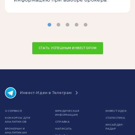
СТАТЬ УСПЕШНЫМ ИНВЕСТОРОМ
Инвест-Идеи в Телеграм
О СЕРВИСЕ
ЮРИДИЧЕСКАЯ
ИНВЕСТ ИДЕИ
ИНФОРМАЦИЯ
КОНКУРСЫ ДЛЯ
СТАТИСТИКА
АНАЛИТИКОВ
СПРАВКА
ИНСАЙДЕР-
БРОКЕРАМ И
НАПИСАТЬ
РАДАР
АНАЛИТИКАМ