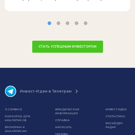
СТАТЬ УСПЕШНЫМ ИНВЕСТОРОМ
Инвест-Идеи в Телеграм
О СЕРВИСЕ
ЮРИДИЧЕСКАЯ
ИНВЕСТ ИДЕИ
ИНФОРМАЦИЯ
КОНКУРСЫ ДЛЯ
СТАТИСТИКА
АНАЛИТИКОВ
СПРАВКА
ИНСАЙДЕР-
БРОКЕРАМ И
НАПИСАТЬ
РАДАР
АНАЛИТИКАМ
ТАРИФЫ