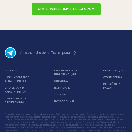
СТАТЬ УСПЕШНЫМ ИНВЕСТОРОМ
Инвест-Идеи в Телеграм
О СЕРВИСЕ
ЮРИДИЧЕСКАЯ
ИНВЕСТ ИДЕИ
ИНФОРМАЦИЯ
КОНКУРСЫ ДЛЯ
СТАТИСТИКА
АНАЛИТИКОВ
СПРАВКА
ИНСАЙДЕР-
БРОКЕРАМ И
НАПИСАТЬ
РАДАР
АНАЛИТИКАМ
ТАРИФЫ
ПАРТНЕРСКАЯ
ПОЖЕЛАНИЯ
ПРОГРАММА
Вся информация на сайте invest-idei.ru (далее - Сайт) носит исключительно образовательный и научный характер
и не является рекомендацией или предложением к совершению сделок с финансовыми инструментами. Вы
можете следовать или не следовать прогнозам на свой страх и риск. Компании и аналитики, прогнозы которых
размещены на сайте invest-idei.ru, являются независимыми от создателей сайта лицами. Сайт invest-idei.ru
является агрегатором информации, размещенной указанными лицами на интернет-ресурсах и в прочих
источниках, а также публичных данных о сделках с ценными бумагами или другими финансовыми инструментами.
Клиенты брокеров могут получать по подписке иные рекомендации, а также раньше или позже того, как они были