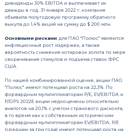
дивиденды 30% EBITDA и выплачивает их
дважды в год. 31 января 2022 г. компания
объявила полугодовую программу обратного
выкупа до 1,4% акций на сумму до $ 200 млн.
Основными рисками
для ПАО "Полюс" являются
инфляционный рост издержек, а также
вероятность снижения котировок золота по мере
сворачивания стимулов и подъема ставок ФРС
США.
По нашей комбинированной оценке, акции ПАО
"Полюс" имеют потенциал роста на 22,3%. По
форвардным мультипликаторам P/E, EV/EBITDA и
P/DPS 2022Е акции недооценены относительно
аналогов на 20,1% с учетом странового дисконта,
в то время как к собственным историческим
форвардным мультипликаторам EV/EBITDA, P/E
(средним за три года) имеют потенциал роста на