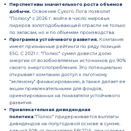
Перспективы значительного роста объемов
добычи.
Освоение Сухого Лога позволит
"Полюсу" с 2026 г. войти в число мировых
лидеров золотодобывающей отрасли не только
по запасам, но и по объемам производства.
Программа устойчивого развития.
Компания
имеет признанные рейтинги по ряду позиций
ESG. С 2021 г. "Полюс" сумел довести долю
энергии от возобновляемых источников до 90%
своего энергопотребления. Это потенциально
открывает компании доступ к льготному
"зеленому" финансированию, а также делает ее
акции привлекательными для фондов,
ориентированных на показатели устойчивого
развития.
Привлекательная дивидендная
политика
."Полюс" придерживается выплаты
дивидендов на полугодовой основе в сумме,
равной 30% от показателя EBITDA, при условии,