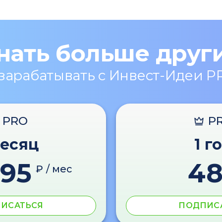
нать больше друг
 зарабатывать с Инвест-Идеи P
PRO
P
месяц
1 г
595
4
₽ / мес
ИСАТЬСЯ
ПОДПИС