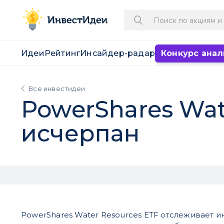
Идеи
Рейтинг
Инсайдер-радар
Конкурс анал
Все инвестидеи
PowerShares Wat
исчерпан
PowerShares Water Resources ETF отслеживает и