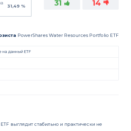
31
14
на
31,49 %
озиста
PowerShares Water Resources Portfolio ETF
e на данный ETF
s ETF выглядит стабильно и практически не