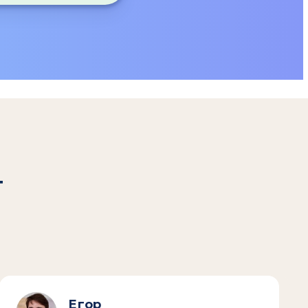
т
Егор