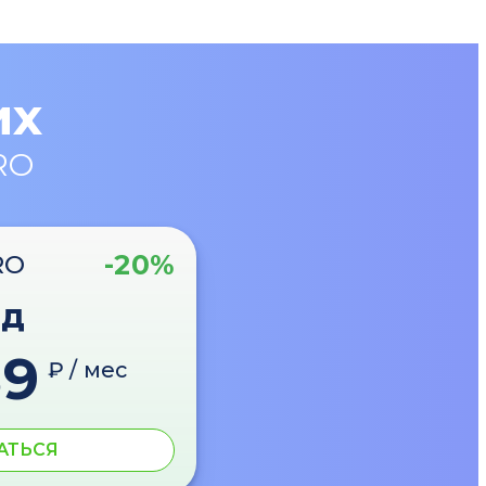
их
RO
-20%
RO
од
89
₽ / мес
АТЬСЯ