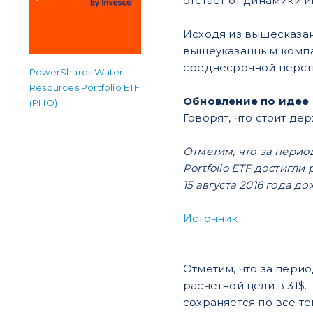
отстает от динамики и
Исходя из вышесказан
вышеуказанным компа
среднесрочной персп
PowerShares Water
Resources Portfolio ETF
Обновление по идее о
(PHO)
Говорят, что стоит де
Отметим, что за перио
Portfolio ETF достигли
15 августа 2016 года д
Источник
Отметим, что за перио
расчетной цели в 31$.
сохраняется по все т