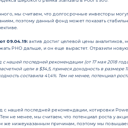
ндекса широкого рынка Standard & Poor's 500.
ного, мы считаем, что долгосрочные инвесторы могу
ниям, поэтому данный фонд может показать стабиль
ективе.
т 09.04.19:
актив достиг целевой цены аналитиков, н
ржать PHO дальше, и он еще вырастет. Отразили нову
д с нашей последней рекомендации (от 17 мая 2018 год
 расчетной цели в $34,5, принеся доходность в размере 
оходность составила 41,4%. Тем не менее, потенциал рост
д с нашей последней рекомендации, котировки PowerS
 Тем не менее, мы считаем, что потенциал роста у акц
ем же нижеуказанным причинам, поэтому мы повышаем 