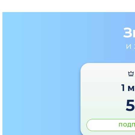
З
и
1 
ПОДП