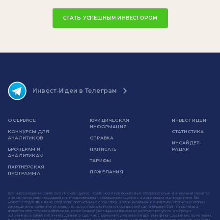
СТАТЬ УСПЕШНЫМ ИНВЕСТОРОМ
Инвест-Идеи в Телеграм
О СЕРВИСЕ
ЮРИДИЧЕСКАЯ
ИНВЕСТ ИДЕИ
ИНФОРМАЦИЯ
КОНКУРСЫ ДЛЯ
СТАТИСТИКА
АНАЛИТИКОВ
СПРАВКА
ИНСАЙДЕР-
БРОКЕРАМ И
НАПИСАТЬ
РАДАР
АНАЛИТИКАМ
ТАРИФЫ
ПАРТНЕРСКАЯ
ПОЖЕЛАНИЯ
ПРОГРАММА
Вся информация на сайте invest-idei.ru (далее - Сайт) носит исключительно образовательный и научный характер
и не является рекомендацией или предложением к совершению сделок с финансовыми инструментами. Вы
можете следовать или не следовать прогнозам на свой страх и риск. Компании и аналитики, прогнозы которых
размещены на сайте invest-idei.ru, являются независимыми от создателей сайта лицами. Сайт invest-idei.ru
является агрегатором информации, размещенной указанными лицами на интернет-ресурсах и в прочих
источниках, а также публичных данных о сделках с ценными бумагами или другими финансовыми инструментами.
Клиенты брокеров могут получать по подписке иные рекомендации, а также раньше или позже того, как они были