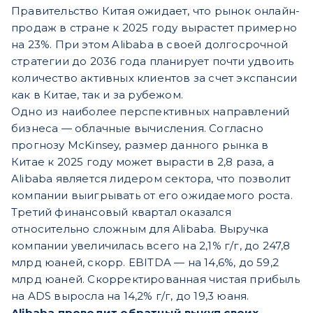
Правительство Китая ожидает, что рынок онлайн-
продаж в стране к 2025 году вырастет примерно
на 23%. При этом Alibaba в своей долгосрочной
стратегии до 2036 года планирует почти удвоить
количество активных клиентов за счет экспансии
как в Китае, так и за рубежом.
Одно из наиболее перспективных направлений
бизнеса — облачные вычисления. Согласно
прогнозу McKinsey, размер данного рынка в
Китае к 2025 году может вырасти в 2,8 раза, а
Alibaba является лидером сектора, что позволит
компании выигрывать от его ожидаемого роста.
Третий финансовый квартал оказался
относительно сложным для Alibaba. Выручка
компании увеличилась всего на 2,1% г/г, до 247,8
млрд юаней, скорр. EBITDA — на 14,6%, до 59,2
млрд юаней. Скорректированная чистая прибыль
на ADS выросла на 14,2% г/г, до 19,3 юаня.
Alibaba проводит обратный выкуп своих