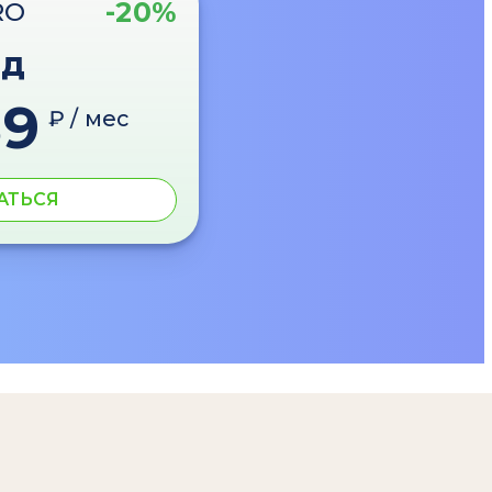
-20%
RO
од
89
₽ / мес
АТЬСЯ