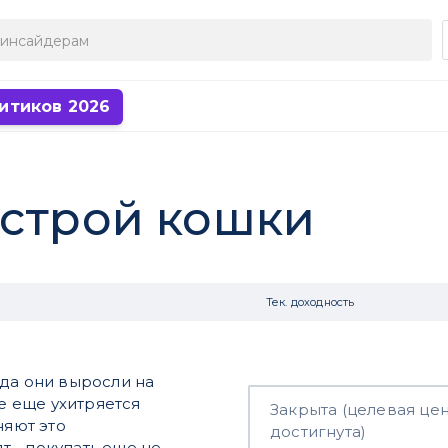
итиков 2026
ыстрой кошки
Тек. доходность
ода они выросли на
се еще ухитряется
Закрыта (целевая це
няют это
достигнута)
 - покупать еще не