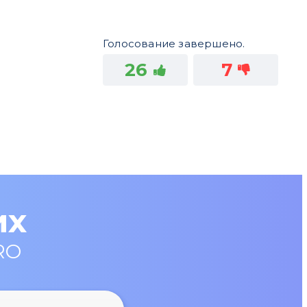
Голосование завершено.
26
7
их
RO