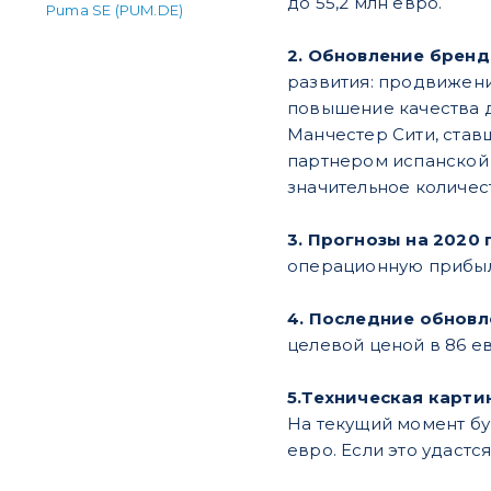
до 55,2 млн евро.
Puma SE (PUM.DE)
2. Обновление бренд
развития: продвижен
повышение качества 
Манчестер Сити, став
партнером испанской 
значительное количес
3. Прогнозы на 2020 
операционную прибыль
4. Последние обнов
целевой ценой в 86 ев
5.Техническая карти
На текущий момент б
евро. Если это удастс