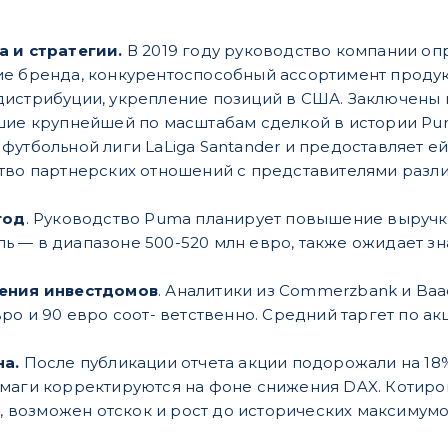
а и стратегии.
В 2019 году руководство компании оп
ие бренда, конкурентоспособный ассортимент прод
дистрибуции, укрепление позиций в США. Заключены
шие крупнейшей по масштабам сделкой в истории Pu
футбольной лиги LaLiga Santander и предоставляет е
тво партнерских отношений с представителями разли
год
. Руководство Puma планирует повышение выручки
 — в диапазоне 500-520 млн евро, также ожидает зн
ления инвестдомов
. Аналитики из Commerzbank и Baa
ро и 90 евро соот- ветственно. Средний таргет по акц
на.
После публикации отчета акции подорожали на 18
умаги корректируются на фоне снижения DAX. Котир
я, возможен отскок и рост до исторических максимумо