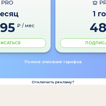
PRO
P
месяц
1 г
595
4
₽ / мес
ИСАТЬСЯ
ПОДПИС
Полное описание тарифов
Отключить рекламу?