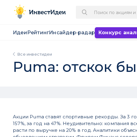
Идеи
Рейтинг
Инсайдер-радар
Конкурс анал
Все инвестидеи
Puma: отскок б
Акции Puma ставят спортивные рекорды. За 3 г
157%, за год на 47%. Неудивительно: компания в
расти по выручке на 20% в год. Аналитики объяс
обновлением стратегии. Фридом Финанс говорят