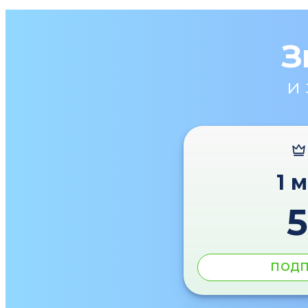
З
и
1 
ПОДП