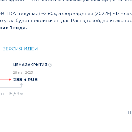
EBITDA (текущая) ~2.80x, а форвардная (2022Е) ~1x - с
о угля будет некритичен для Распадской, доля экспор
ние 1 года.
 ВЕРСИЯ ИДЕИ
ЦЕНА ЗАКРЫТИЯ
26 мая 2023
288,4
RUB
П