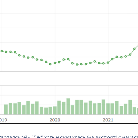
спадской - "ГЖ" хоть и снизилась (на экспорт) с начал