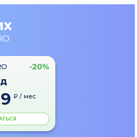
их
RO
-20%
RO
од
89
₽ / мес
АТЬСЯ