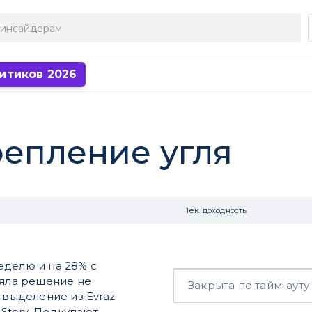
итиков 2026
репление угля
Тек. доходность
еделю и на 28% с
няла решение не
Закрыта по тайм-ауту
 выделение из Evraz.
eStory. Подкупают