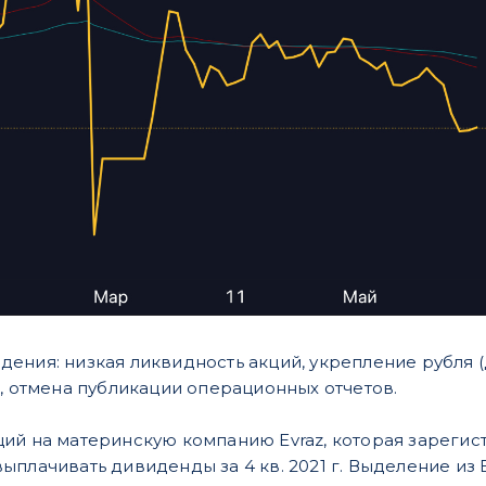
дения: низкая ликвидность акций, укрепление рубля 
), отмена публикации операционных отчетов.
ций на материнскую компанию Evraz, которая зареги
плачивать дивиденды за 4 кв. 2021 г. Выделение из E