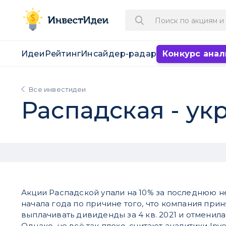
Идеи
Рейтинг
Инсайдер-радар
Конкурс анал
Все инвестидеи
Распадская - ук
​Акции Распадской упали на 10% за последнюю н
начала года по причине того, что компания при
выплачивать дивиденды за 4 кв. 2021 и отменила
Однако, не всё так плохо, считают аналитики Inv