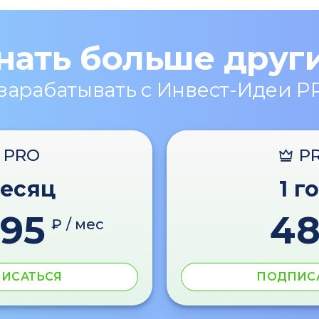
нать больше друг
 зарабатывать с Инвест-Идеи P
PRO
P
месяц
1 г
595
4
₽ / мес
ИСАТЬСЯ
ПОДПИС