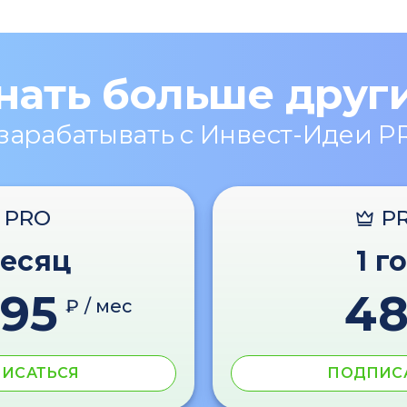
нать больше друг
 зарабатывать с Инвест-Идеи P
PRO
P
месяц
1 г
595
4
₽ / мес
ИСАТЬСЯ
ПОДПИС