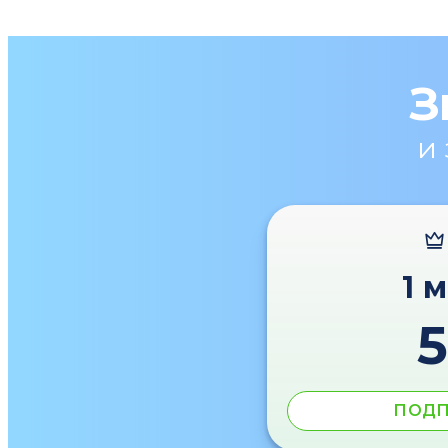
З
и
1 
ПОДП