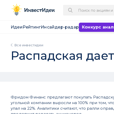
Идеи
Рейтинг
Инсайдер-радар
Конкурс анал
Все инвестидеи
Распадская дает
Фридом Финанс предлагают покупать Распадску
угольной компании выросли на 100% при том, ч
упал на 22%. Аналитики считают, что ралли опра
продолжит радовать акционеров