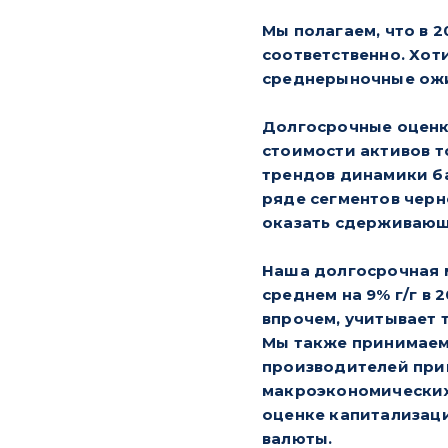
Мы полагаем, что в 2
соответственно. Хот
среднерыночные ожид
Долгосрочные оценк
стоимости активов т
трендов динамики ба
ряде сегментов черн
оказать сдерживающе
Наша долгосрочная 
среднем на 9% г/г в 
впрочем, учитывает 
Мы также принимаем 
производителей при
макроэкономических
оценке капитализац
валюты.