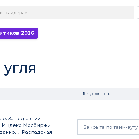
итиков 2026
 угля
Тек. доходность
ю. За год акции
то Индекс Мосбиржи
Закрыта по тайм-ауту
вданно, и Распадская