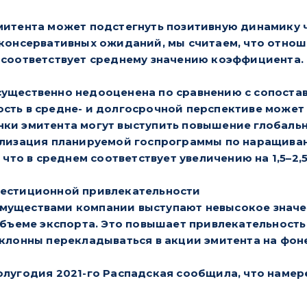
митента может подстегнуть позитивную динамику ч
 консервативных ожиданий, мы считаем, что отнош
 соответствует среднему значению коэффициента.
ущественно недооценена по сравнению с сопостав
сть в средне- и долгосрочной перспективе может
нки эмитента могут выступить повышение глобаль
ализация планируемой госпрограммы по наращиван
 что в среднем соответствует увеличению на 1,5–2,5
вестиционной привлекательности
уществами компании выступают невысокое значени
 объеме экспорта. Это повышает привлекательность
склонны перекладываться в акции эмитента на фоне
олугодия 2021-го Распадская сообщила, что намер