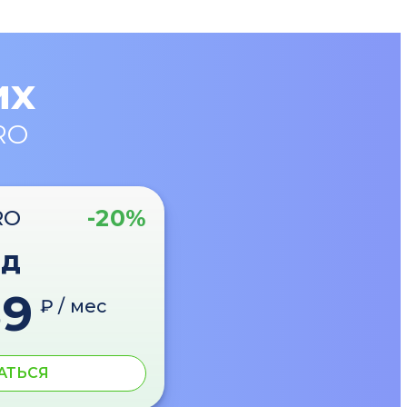
их
RO
-20%
RO
од
89
₽ / мес
АТЬСЯ