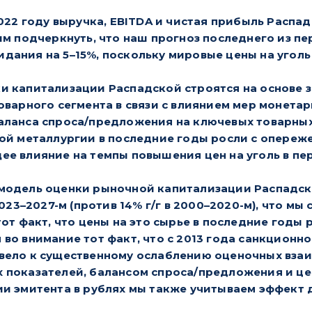
022 году выручка, EBITDA и чистая прибыль Распадс
им подчеркнуть, что наш прогноз последнего из 
ания на 5–15%, поскольку мировые цены на уголь 
и капитализации Распадской строятся на основе 
оварного сегмента в связи с влиянием мер монета
ланса спроса/предложения на ключевых товарных 
ой металлургии в последние годы росли с опереж
е влияние на темпы повышения цен на уголь в пер
модель оценки рыночной капитализации Распадско
2023–2027-м (против 14% г/г в 2000–2020-м), что м
тот факт, что цены на это сырье в последние год
во внимание тот факт, что с 2013 года санкционно
вело к существенному ослаблению оценочных вза
 показателей, балансом спроса/предложения и це
ии эмитента в рублях мы также учитываем эффект