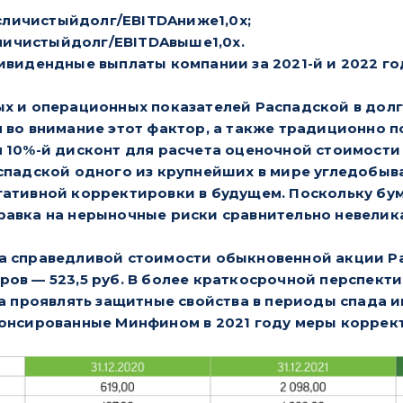
личистыйдолг/EBITDAниже1,0х;
личистыйдолг/EBITDAвыше1,0х.
видендные выплаты компании за 2021-й и 2022 год с
х и операционных показателей Распадской в долг
я во внимание этот фактор, а также традиционно
 10%-й дисконт для расчета оценочной стоимости 
аспадской одного из крупнейших в мире угледобы
ативной корректировки в будущем. Поскольку бум
авка на нерыночные риски сравнительно невелика
а справедливой стоимости обыкновенной акции Ра
ов — 523,5 руб. В более краткосрочной перспекти
на проявлять защитные свойства в периоды спада 
онсированные Минфином в 2021 году меры коррект