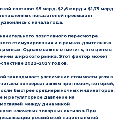
кой составят $5 млрд, $2,6 млрд и $1,75 млрд
перечисленных показателей превышает
удвоились с начала года.
значительного позитивного пересмотра
рного стимулирования и в рамках длительных
рынках. Однако важно отметить, что цены в
ением широкого рынка. Этот фактор может
спективе 2022–2027 годов.
й закладывает увеличение стоимости угля в
ы считаем консервативным прогнозом, который,
ы росли быстрее среднерыночных индикаторов.
е и регуляторное давление на
имосвязей между динамикой
нами ключевых товарных активов. При
 девальвации российской национальной