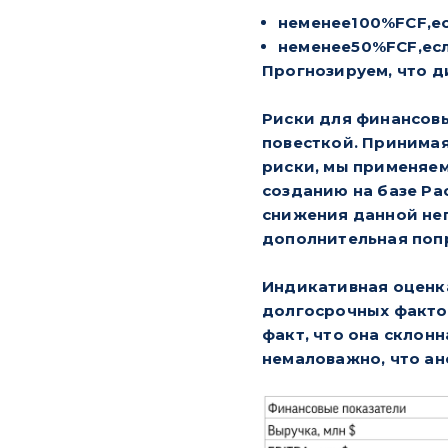
неменее100%FCF,ес
неменее50%FCF,ес
Прогнозируем, что ди
Риски для финансовы
повесткой. Принима
риски, мы применяем
созданию на базе Р
снижения данной нег
дополнительная попр
Индикативная оценк
долгосрочных фактор
факт, что она склон
немаловажно, что ан