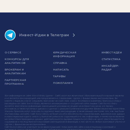
Инвест-Идеи в Телеграм
О СЕРВИСЕ
ЮРИДИЧЕСКАЯ
ИНВЕСТ ИДЕИ
ИНФОРМАЦИЯ
КОНКУРСЫ ДЛЯ
СТАТИСТИКА
АНАЛИТИКОВ
СПРАВКА
ИНСАЙДЕР-
БРОКЕРАМ И
НАПИСАТЬ
РАДАР
АНАЛИТИКАМ
ТАРИФЫ
ПАРТНЕРСКАЯ
ПОЖЕЛАНИЯ
ПРОГРАММА
Вся информация на сайте invest-idei.ru (далее - Сайт) носит исключительно образовательный и научный характер
и не является рекомендацией или предложением к совершению сделок с финансовыми инструментами. Вы
можете следовать или не следовать прогнозам на свой страх и риск. Компании и аналитики, прогнозы которых
размещены на сайте invest-idei.ru, являются независимыми от создателей сайта лицами. Сайт invest-idei.ru
является агрегатором информации, размещенной указанными лицами на интернет-ресурсах и в прочих
источниках, а также публичных данных о сделках с ценными бумагами или другими финансовыми инструментами.
Клиенты брокеров могут получать по подписке иные рекомендации, а также раньше или позже того, как они были
опубликованы на Сайте. Сайт invest-idei.ru не берет на себя обязательство корректировать аналитические данные
и инвестиционные идеи в связи с утратой актуальности содержащейся в них информации, а также при выявлении
несоответствия приводимых данных действительности. Администрация invest-idei.ru не несет ответственности за
содержание и последствия использования размещенной информации, в том числе за любые возможные убытки от
сделок с финансовыми инструментами.
Сайт invest-idei.ru не участвует во взаимоотношениях пользователей сайта и инвестиционных компаний и
аналитиков, предоставляя только сервис публикации и отслеживания инвестиционных идей.