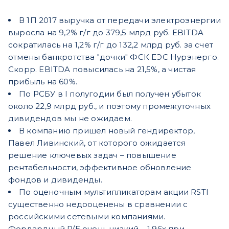
В 1П 2017 выручка от передачи электроэнергии
выросла на 9,2% г/г до 379,5 млрд руб. EBITDA
сократилась на 1,2% г/г до 132,2 млрд руб. за счет
отмены банкротства "дочки" ФСК ЕЭС Нурэнерго.
Скорр. EBITDA повысилась на 21,5%, а чистая
прибыль на 60%.
По РСБУ в I полугодии был получен убыток
около 22,9 млрд руб., и поэтому промежуточных
дивидендов мы не ожидаем.
В компанию пришел новый гендиректор,
Павел Ливинский, от которого ожидается
решение ключевых задач – повышение
рентабельности, эффективное обновление
фондов и дивиденды.
По оценочным мультипликаторам акции RSTI
существенно недооценены в сравнении с
российскими сетевыми компаниями.
Форвардный P/E очень низкий – 1,96х при