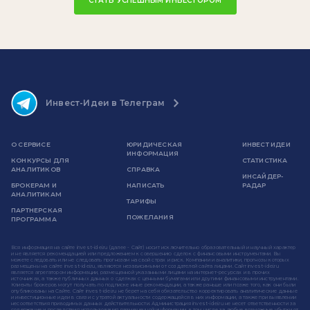
СТАТЬ УСПЕШНЫМ ИНВЕСТОРОМ
Инвест-Идеи в Телеграм
О СЕРВИСЕ
ЮРИДИЧЕСКАЯ
ИНВЕСТ ИДЕИ
ИНФОРМАЦИЯ
КОНКУРСЫ ДЛЯ
СТАТИСТИКА
АНАЛИТИКОВ
СПРАВКА
ИНСАЙДЕР-
БРОКЕРАМ И
НАПИСАТЬ
РАДАР
АНАЛИТИКАМ
ТАРИФЫ
ПАРТНЕРСКАЯ
ПОЖЕЛАНИЯ
ПРОГРАММА
Вся информация на сайте invest-idei.ru (далее - Сайт) носит исключительно образовательный и научный характер
и не является рекомендацией или предложением к совершению сделок с финансовыми инструментами. Вы
можете следовать или не следовать прогнозам на свой страх и риск. Компании и аналитики, прогнозы которых
размещены на сайте invest-idei.ru, являются независимыми от создателей сайта лицами. Сайт invest-idei.ru
является агрегатором информации, размещенной указанными лицами на интернет-ресурсах и в прочих
источниках, а также публичных данных о сделках с ценными бумагами или другими финансовыми инструментами.
Клиенты брокеров могут получать по подписке иные рекомендации, а также раньше или позже того, как они были
опубликованы на Сайте. Сайт invest-idei.ru не берет на себя обязательство корректировать аналитические данные
и инвестиционные идеи в связи с утратой актуальности содержащейся в них информации, а также при выявлении
несоответствия приводимых данных действительности. Администрация invest-idei.ru не несет ответственности за
содержание и последствия использования размещенной информации, в том числе за любые возможные убытки от