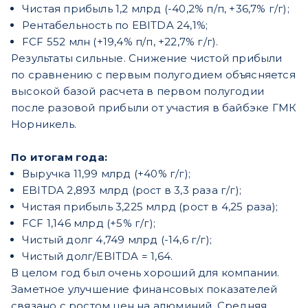
Чистая прибыль 1,2 млрд (-40,2% п/п, +36,7% г/г);
Рентабельность по EBITDA 24,1%;
FCF 552 млн (+19,4% п/п, +22,7% г/г).
Результаты сильные. Снижение чистой прибыли
по сравнению с первым полугодием объясняется
высокой базой расчета в первом полугодии
после разовой прибыли от участия в байбэке ГМК
Норникель.
По итогам года:
Выручка 11,99 млрд (+40% г/г);
EBITDA 2,893 млрд (рост в 3,3 раза г/г);
Чистая прибыль 3,225 млрд (рост в 4,25 раза);
FCF 1,146 млрд (+5% г/г);
Чистый долг 4,749 млрд (-14,6 г/г);
Чистый долг/EBITDA = 1,64.
В целом год был очень хороший для компании.
Заметное улучшение финансовых показателей
связано с ростом цен на алюминий. Средняя