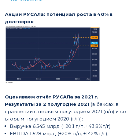
​​Акции РУСАЛа: потенциал роста в 40% в
долгосрок
Оцениваем отчёт РУСАЛа за 2021 г.
Результаты за 2 полугодие 2021
(в баксах, в
сравнении с первым полугодием 2021 (п/п) и со
вторым полугодием 2020 (г/г)):
Выручка 6,545 млрд (+20,1 п/п, +43,8%г/г);
EBITDA 1.578 млрд (+20% п/п, +142% г/г);