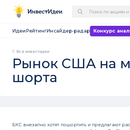
Идеи
Рейтинг
Инсайдер-радар
Конкурс анал
Все инвестидеи
Рынок США на м
шорта
БКС внезапно хотят пошортить и предлагают ра