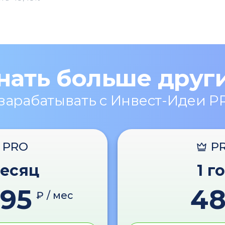
нать больше друг
 зарабатывать с Инвест-Идеи P
PRO
P
месяц
1 г
595
4
₽ / мес