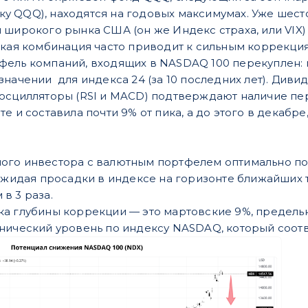
 QQQ), находятся на годовых максимумах. Уже шесто
 широкого рынка США (он же Индекс страха, или VIX)
акая комбинация часто приводит к сильным коррекциям
ель компаний, входящих в NASDAQ 100 перекуплен: м
начении для индекса 24 (за 10 последних лет). Диви
осцилляторы (RSI и MACD) подтверждают наличие пер
е и составила почти 9% от пика, а до этого в декабре,
ого инвестора с валютным портфелем оптимально по
 ожидая просадки в индексе на горизонте ближайших
в 3 раза.
а глубины коррекции — это мартовские 9%, предельн
нический уровень по индексу NASDAQ, который соответ