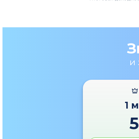
З
и
1 