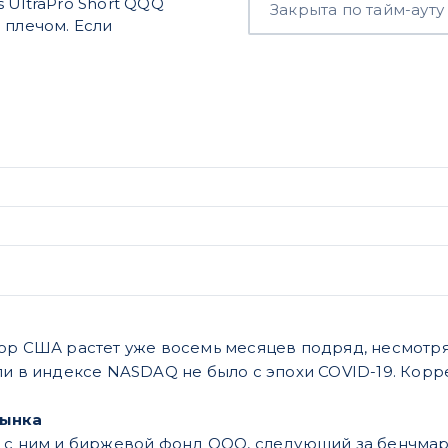
 UltraPro Short QQQ
Закрыта по тайм-ауту
 плечом. Если
.
ор США растет уже восемь месяцев подряд, несмотр
ли в индексе NASDAQ не было с эпохи COVID-19. Кор
рынка
 с ним и биржевой фонд QQQ, следующий за бенчмар