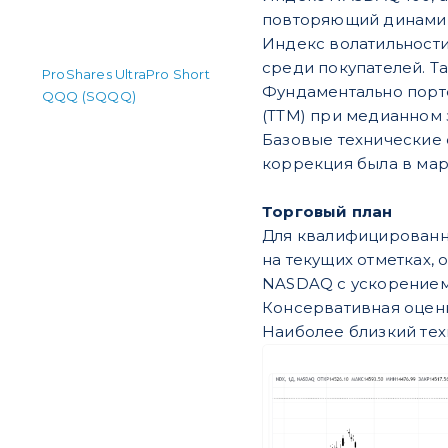
повторяющий динамику
Индекс волатильности
среди покупателей. Т
ProShares UltraPro Short
Фундаментально портф
QQQ (SQQQ)
(TTM) при медианном з
Базовые технические 
коррекция была в март
Торговый план
Для квалифицированн
на текущих отметках,
NASDAQ с ускорением 
Консервативная оценк
Наиболее близкий тех