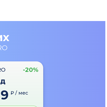
их
RO
-20%
RO
од
89
₽ / мес