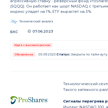
агрессивную ставку - реверсный фонд ProShares
(SQQQ). Он работает как шорт NASDAQ с третьим
индекс упадет на 1%, ETF вырастет на 3%.
Технический анализ
07.06.2023
БКС
Идея с высоким риском
05.09.2023
Статус:
Закрыта по тайм-ауту
Обновление
Технологический сект
Такого затяжного рал
Сигналы перегрева 
Индекс NASDAQ 100, а