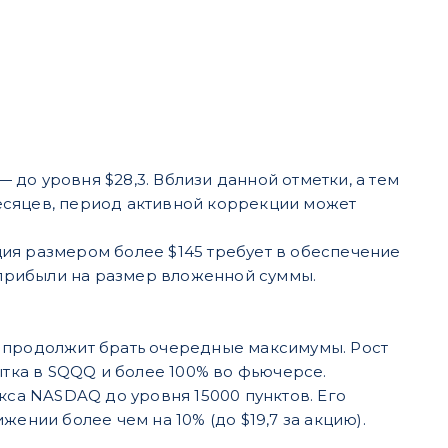
до уровня $28,3. Вблизи данной отметки, а тем
есяцев, период активной коррекции может
ия размером более $145 требует в обеспечение
% прибыли на размер вложенной суммы.
Q продолжит брать очередные максимумы. Рост
ытка в SQQQ и более 100% во фьючерсе.
кса NASDAQ до уровня 15000 пунктов. Его
ении более чем на 10% (до $19,7 за акцию).