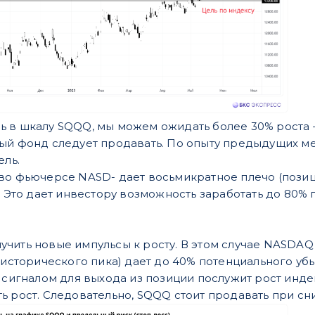
 в шкалу SQQQ, мы можем ожидать более 30% роста — 
ый фонд следует продавать. По опыту предыдущих м
ель.
во фьючерсе NASD- дает восьмикратное плечо (позиц
). Это дает инвестору возможность заработать до 80
чить новые импульсы к росту. В этом случае NASDA
о исторического пика) дает до 40% потенциального уб
, сигналом для выхода из позиции послужит рост инде
 рост. Следовательно, SQQQ стоит продавать при сниж