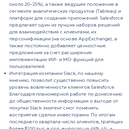
около 20–25%), а также ведущее положение в
сегменте аналитических продуктов (Tableau) и
платформ для создания приложений. Salesforce
предлагает один из лучших наборов решений
для взаимодействия с клиентами, их
персонификации (на основе AppExchange), а
также постоянно добавляет ценностные
предложения за счет расширения
имплементации ИИ- и МО-функций для
пользователей.
Интеграция компании Slack, по нашему
мнению, позволит существенно повысить
уро
вень вовлеченности клиентов Salesforce.
Благодаря планомерной работе по донесению
до общественности информации о выгоде от
покупки Slack эмитент смог поменять
восприятие сделки инвесторами. По итогам
последнего квартала число клиентов, тратящих
более $100 тыс. в год, выросло на 46% г/г, и