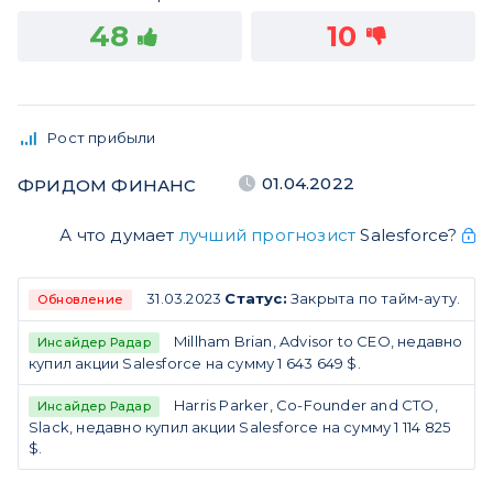
48
10
Рост прибыли
01.04.2022
ФРИДОМ ФИНАНС
А что думает
лучший прогнозист
Salesforce?
31.03.2023
Статус:
Закрыта по тайм-ауту.
Обновление
Millham Brian, Advisor to CEO, недавно
Инсайдер Радар
купил акции Salesforce на сумму 1 643 649 $.
Harris Parker, Co-Founder and CTO,
Инсайдер Радар
Slack, недавно купил акции Salesforce на сумму 1 114 825
$.