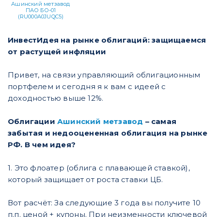
Ашинский метзавод
ПАО БО-01
(RU000A0JUQC5)
ИнвестИдея на рынке облигаций: защищаемся
от растущей инфляции
Привет, на связи управляющий облигационным
портфелем и сегодня я к вам с идеей с
доходностью выше 12%.
Облигации
Ашинский метзавод
– самая
забытая и недооцененная облигация на рынке
РФ. В чем идея?
1. Это флоатер (облига с плавающей ставкой),
который защищает от роста ставки ЦБ.
Вот расчёт: За следующие 3 года вы получите 10
п.п. ценой + купоны. При неизменности ключевой