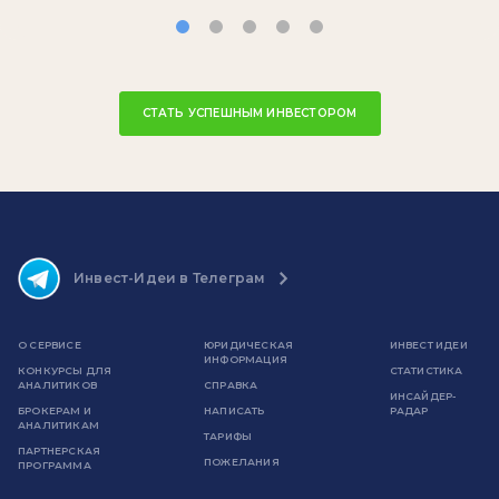
СТАТЬ УСПЕШНЫМ ИНВЕСТОРОМ
Инвест-Идеи в Телеграм
О СЕРВИСЕ
ЮРИДИЧЕСКАЯ
ИНВЕСТ ИДЕИ
ИНФОРМАЦИЯ
КОНКУРСЫ ДЛЯ
СТАТИСТИКА
АНАЛИТИКОВ
СПРАВКА
ИНСАЙДЕР-
БРОКЕРАМ И
НАПИСАТЬ
РАДАР
АНАЛИТИКАМ
ТАРИФЫ
ПАРТНЕРСКАЯ
ПОЖЕЛАНИЯ
ПРОГРАММА