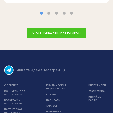
СТАТЬ УСПЕШНЫМ ИНВЕСТОРОМ
Инвест-Идеи в Телеграм
О СЕРВИСЕ
ЮРИДИЧЕСКАЯ
ИНВЕСТ ИДЕИ
ИНФОРМАЦИЯ
КОНКУРСЫ ДЛЯ
СТАТИСТИКА
АНАЛИТИКОВ
СПРАВКА
ИНСАЙДЕР-
БРОКЕРАМ И
НАПИСАТЬ
РАДАР
АНАЛИТИКАМ
ТАРИФЫ
ПАРТНЕРСКАЯ
ПОЖЕЛАНИЯ
ПРОГРАММА