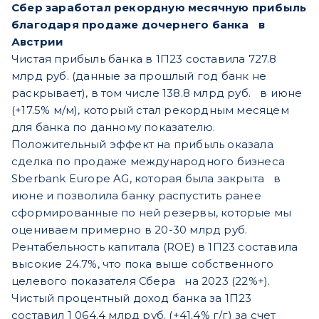
Сбер заработал рекордную месячную прибыль
благодаря продаже дочернего банка
в
Австрии
Чистая прибыль банка в 1П23 составила 727.8
млрд руб. (данные за прошлый год банк не
раскрывает), в том числе 138.8 млрд руб.
в июне
(+17.5% м/м), который стал рекордным месяцем
для банка по данному показателю.
Положительный эффект на прибыль оказала
сделка по продаже международного бизнеса
Sberbank Europe AG, которая была закрыта
в
июне и позволила банку распустить ранее
сформированные по ней резервы, которые мы
оцениваем примерно в 20-30 млрд руб.
Рентабельность капитала (ROE) в 1П23 составила
высокие 24.7%, что пока выше собственного
целевого показателя Сбера
на 2023 (22%+).
Чистый процентный доход банка за 1П23
составил 1 064.4 млрд руб. (+41.4% г/г) за счет