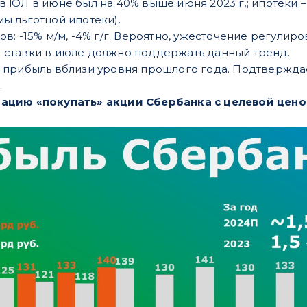
ЮЛ в июне был на 40% выше июня 2023 г.; ипотеки – н
ы льготной ипотеки).
в: -15% м/м, -4% г/г. Вероятно, ужесточение регулир
ставки в июле должно поддержать данный тренд.
 прибыль вблизи уровня прошлого года. Подтвержда
.
ацию «покупать» акции Сбербанка с целевой цено