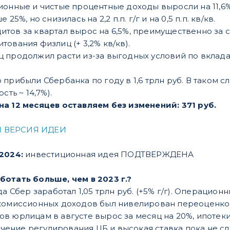
онные и чистые процентные доходы выросли на 11,6% г
25%, но снизилась на 2,2 п.п. г/г и на 0,5 п.п. кв/кв.
тов за квартал вырос на 6,5%, преимущественно за с
ования физлиц (+ 3,2% кв/кв).
продолжил расти из-за выгодных условий по вкладам. 
прибыли Сбербанка по году в 1,6 трлн руб. В таком с
сть ~ 14,7%).
а 12 месяцев оставляем без изменений: 371 руб.
 ВЕРСИЯ ИДЕИ
.2024:
инвестиционная идея ПОДТВЕРЖДЕНА
отать больше, чем в 2023 г.?
да Сбер заработал 1,05 трлн руб. (+5% г/г). Операцио
комиссионных доходов был нивелирован переоценкой
в юрлицам в августе вырос за месяц на 20%, ипотеки 
сточение регулирования ЦБ и высокая ставка пока не