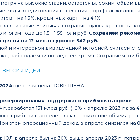
мотря на высокие ставки, остается высоким: объем вы
ые виды кредитования населения: портфель жилищных 
ов – на 1,5%, кредитных карт – на 4,1%.
 как сильные. Учитывая сохраняющуюся крепость эк
тогам года до 1,5 - 1,55 трлн руб.
Сохраняем рекоме
 ценой на 12 мес. на уровне 342 руб.
ной и интересной дивидендной историей, считаем е
ке, наблюдаемой последнее время. Сохраняем эти б
 ВЕРСИЯ ИДЕИ
.2024:
целевая цена ПОВЫШЕНА
 резервирования поддержало прибыль в апреле
. заработал 131 млрд руб. (+9% к апрелю 2023 г.); за 4 
ост прибыли в апреле оказало снижение объема резе
 При этом операционный доход в апреле снизился на 8
 ЮЛ в апреле был на 30% выше апреля 2023 г.; потре