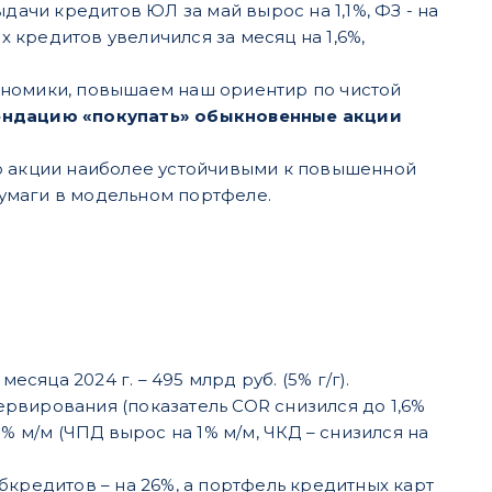
дачи кредитов ЮЛ за май вырос на 1,1%, ФЗ - на
кредитов увеличился за месяц на 1,6%,
ономики, повышаем наш ориентир по чистой
ндацию «покупать» обыкновенные акции
го акции наиболее устойчивыми к повышенной
умаги в модельном портфеле.
месяца 2024 г. – 495 млрд руб. (5% г/г).
рвирования (показатель COR снизился до 1,6%
% м/м (ЧПД вырос на 1% м/м, ЧКД – снизился на
бкредитов – на 26%, а портфель кредитных карт