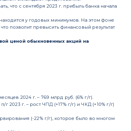
ь, что с сентября 2023 г. прибыль банка начала
 находится у годовых минимумов. На этом фоне
что позволит превысить финансовый результат
евой ценой обыкновенных акций на
есяцев 2024 г. – 769 млрд руб. (6% г/г).
/г 2023 г. – рост ЧПД (+17% г/г) и ЧКД (+10% г/г)
вирования (-22% г/г), которое было во многом