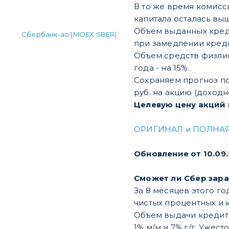
В то же время комисси
капитала осталась выше 
Объем выданных креди
Сбербанк-ао (MOEX:SBER)
при замедлении кредит
Объем средств физлиц 
года - на 15%.
Сохраняем прогноз по 
руб. на акцию (доходно
Целевую цену акций н
ОРИГИНАЛ и ПОЛНАЯ
Обновление от 10.09
Сможет ли Сбер зараб
За 8 месяцев этого го
чистых процентных и 
Объем выдачи кредито
1% м/м и 7% г/г. Уже