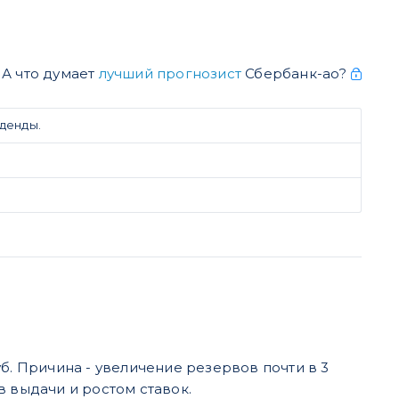
А что думает
лучший прогнозист
Сбербанк-ао?
денды.
руб. Причина - увеличение резервов почти в 3
в выдачи и ростом ставок.