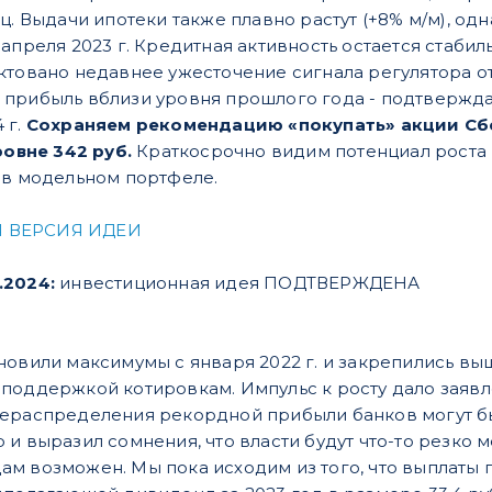
ц. Выдачи ипотеки также плавно растут (+8% м/м), од
апреля 2023 г. Кредитная активность остается стаби
ктовано недавнее ужесточение сигнала регулятора о
 прибыль вблизи уровня прошлого года - подтвержда
4 г.
Сохраняем рекомендацию «покупать» акции Сб
ровне 342 руб.
Краткосрочно видим потенциал роста к
 в модельном портфеле.
 ВЕРСИЯ ИДЕИ
.2024:
инвестиционная идея ПОДТВЕРЖДЕНА
овили максимумы с января 2022 г. и закрепились выш
поддержкой котировкам. Импульс к росту дало заявл
ераспределения рекордной прибыли банков могут бы
и выразил сомнения, что власти будут что-то резко м
м возможен. Мы пока исходим из того, что выплаты 