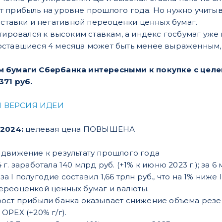
прибыль на уровне прошлого года. Но нужно учитыват
а ставки и негативной переоценки ценных бумаг.
птировался к высоким ставкам, а индекс госбумаг уже
ставшиеся 4 месяца может быть менее выраженным, 
 бумаги Сбербанка интересными к покупке с цел
371 руб.
 ВЕРСИЯ ИДЕИ
.2024:
целевая цена ПОВЫШЕНА
 движение к результату прошлого года
. заработала 140 млрд руб. (+1% к июню 2023 г.); за 6 м
I полугодие составил 1,66 трлн руб., что на 1% ниже I п
ереоценкой ценных бумаг и валюты.
ост прибыли банка оказывает снижение объема резер
ОРЕХ (+20% г/г).