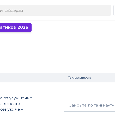
итиков 2026
Тек. доходность
чают улучшение
к выплате
Закрыта по тайм-ауту
озную, чем