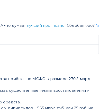
А что думает
лучший прогнозист
Сбербанк-ао?
истая прибыль по МСФО в размере 270.5 млрд
казав существенные темпы восстановления и
х средств.
 дивидендов – 565 млрд руб. или 25 руб. на