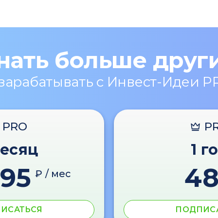
нать больше друг
 зарабатывать с Инвест-Идеи P
PRO
P
месяц
1 г
595
4
₽ / мес
ИСАТЬСЯ
ПОДПИС