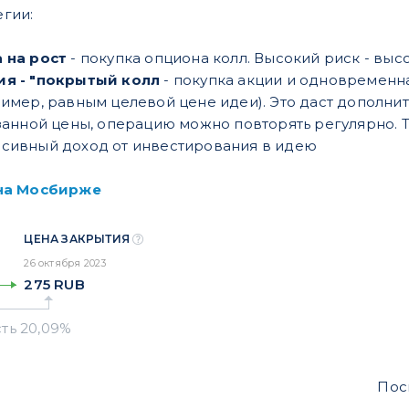
егии:
 на рост
- покупка опциона колл. Высокий риск - выс
ия - "покрытый колл
- покупка акции и одновременн
мер, равным целевой цене идеи). Это даст дополните
азанной цены, операцию можно повторять регулярно. 
сивный доход от инвестирования в идею
на Мосбирже
ЦЕНА ЗАКРЫТИЯ
26 октября 2023
275
RUB
Пос