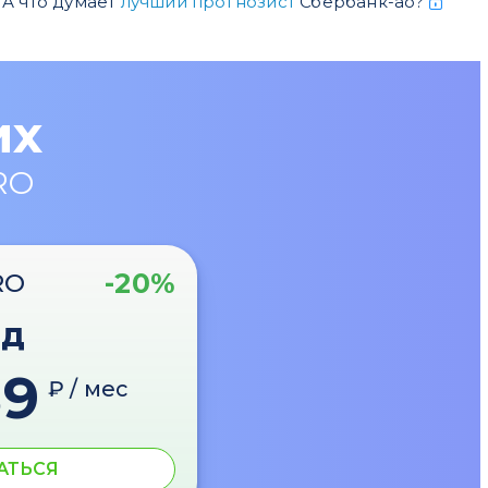
А что думает
лучший прогнозист
Сбербанк-ао?
их
RO
-20%
RO
од
89
₽ / мес
АТЬСЯ