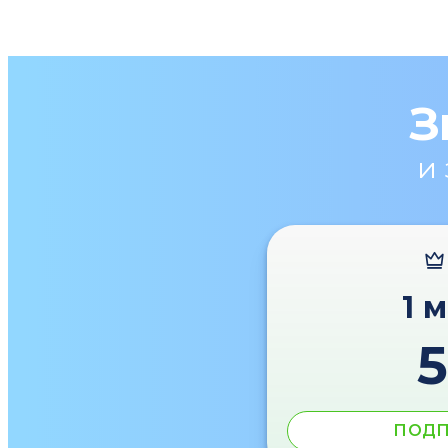
З
и
1 
ПОДП