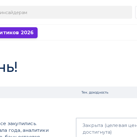
итиков 2026
нь!
Тек. доходность
се закупились.
Закрыта (целевая це
ла года, аналитики
достигнута)
о, банк остается