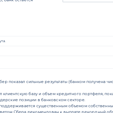
ута.
Сбер показал сильные результаты (банком получена ч
ил клиентскую базу и объем кредитного портфеля, по
дерские позиции в банковском секторе.
 поддерживается существенным объемом собственны
етом Сбера рекомендован к выплате рекордный объем