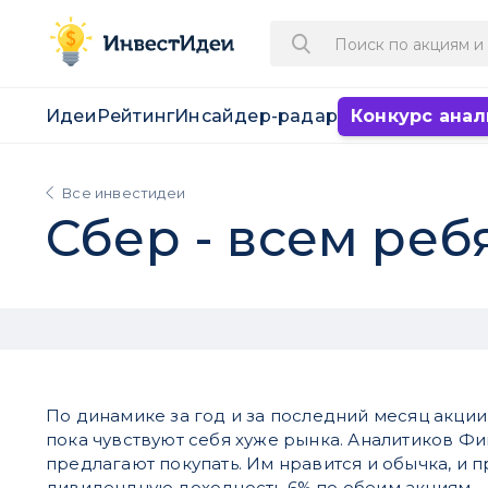
Идеи
Рейтинг
Инсайдер-радар
Конкурс анал
Все инвестидеи
Сбер - всем ре
По динамике за год и за последний месяц акции 
пока чувствуют себя хуже рынка. Аналитиков Фи
предлагают покупать. Им нравится и обычка, и п
дивидендную доходность 6% по обеим акциям.