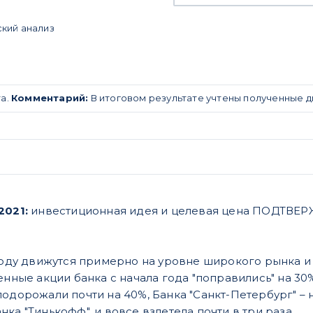
ский анализ
та.
Комментарий:
В итоговом результате учтены полученные 
2021:
инвестиционная идея и целевая цена ПОДТВ
 году движутся примерно на уровне широкого рынка и
енные акции банка с начала года "поправились" на 30
одорожали почти на 40%, Банка "Санкт-Петербург" – н
ка "Тинькофф", и вовсе взлетела почти в три раза.