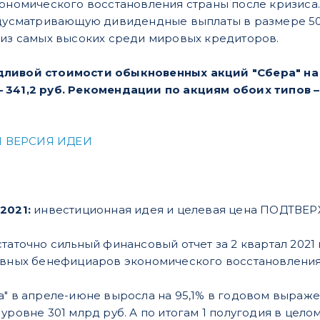
кономического восстановления страны после кризис
редусматривающую дивидендные выплаты в размере 5
 из самых высоких среди мировых кредиторов.
ливой стоимости обыкновенных акций "Сбера" на кон
 341,2 руб. Рекомендации по акциям обоих типов –
 ВЕРСИЯ ИДЕИ
.2021:
инвестиционная идея и целевая цена ПОДТВ
таточно сильный финансовый отчет за 2 квартал 2021
авных бенефициаров экономического восстановления
а" в апреле-июне выросла на 95,1% в годовом выраже
уровне 301 млрд руб. А по итогам 1 полугодия в цело