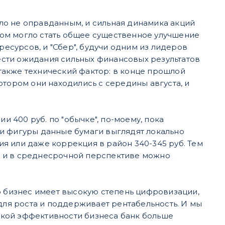
было не оправданным, и сильная динамика акций
ом могло стать общее существенное улучшение
сурсов, и "Сбер", будучи одним из лидеров
нести ожидания сильных финансовых результатов
 также технический фактор: в конце прошлой
отором они находились с середины августа, и
и 400 руб. по "обычке", по-моему, пока
и фигуры данные бумаги выглядят локально
я или даже коррекция в район 340-345 руб. Тем
, и в среднесрочной перспективе можно
о бизнес имеет высокую степень цифровизации,
 для роста и поддерживает рентабельность. И мы
окой эффективности бизнеса банк больше