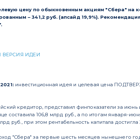
евую цену по обыкновенным акциям "Сбера" на коне
рованным – 341,2 руб. (апсайд 19,9%). Рекомендац
.
 ВЕРСИЯ ИДЕИ
.2021:
инвестиционная идея и целевая цена ПОДТВ
ийский кредитор, представил финпоказатели за июнь и
е составила 106,8 млрд руб., а по итогам января-июн
рд руб., при этом рентабельность капитала достигла 2
ход "Сбера" за первые шесть месяцев нынешнего года 