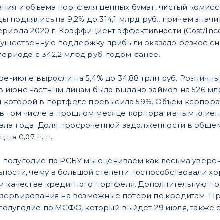
ния и объема портфеля ценных бумаг, чистый комиссио
 поднялись на 9,2% до 314,1 млрд руб., причем значи
ериода 2020 г. Коэффициент эффективности (Cost/Inc
Существенную поддержку прибыли оказало резкое сни
периоде с 342,2 млрд руб. годом ранее.
ре-июне выросли на 5,4% до 34,88 трлн руб. Розничны
ле в июне частным лицам было выдано займов на 526 м
ля которой в портфеле превысила 59%. Объем корпор
б., в том числе в прошлом месяце корпоративным клиен
ала года. Доля просроченной задолженности в общем
на 0,07 п. п.
а 1 полугодие по РСБУ мы оцениваем как весьма увере
ности, чему в большой степени поспособствовали х
ом качестве кредитного портфеля. Дополнительную 
ервирования на возможные потери по кредитам. При
1 полугодие по МСФО, который выйдет 29 июля, также 