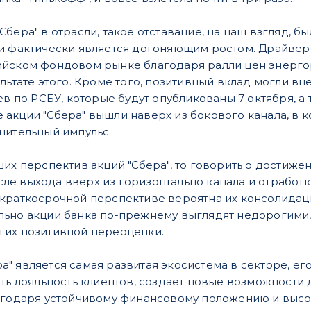
бера" в отрасли, такое отставание, на наш взгляд, 
и фактически является догоняющим ростом. Драйвер
йском фондовом рынке благодаря ралли цен энергоре
ультате этого. Кроме того, позитивный вклад могли в
ев по РСБУ, которые будут опубликованы 7 октября, а
акции "Сбера" вышли наверх из бокового канала, в к
нительный импульс.
их перспектив акций "Сбера", то говорить о достижени
е выхода вверх из горизонтально канала и отработк
краткосрочной перспективе вероятна их консолидаци
льно акции банка по-прежнему выглядят недорогими
 их позитивной переоценки.
" является самая развитая экосистема в секторе, ег
ять лояльность клиентов, создает новые возможности
лагодаря устойчивому финансовому положению и выс