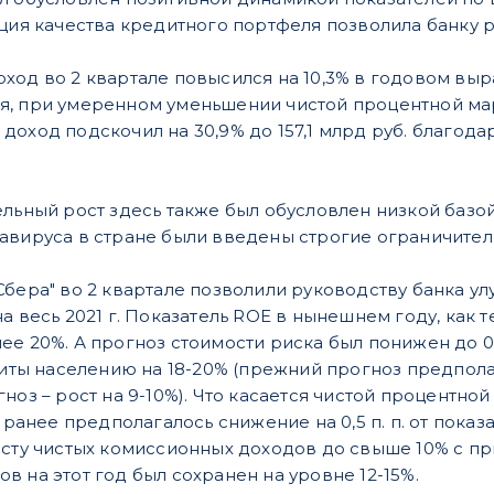
ация качества кредитного портфеля позволила банку 
ход во 2 квартале повысился на 10,3% в годовом выр
, при умеренном уменьшении чистой процентной марж
доход подскочил на 30,9% до 157,1 млрд руб. благод
ельный рост здесь также был обусловлен низкой базо
авируса в стране были введены строгие ограничите
Сбера" во 2 квартале позволили руководству банка у
а весь 2021 г. Показатель ROE в нынешнем году, как 
е 20%. А прогноз стоимости риска был понижен до 0,7
диты населению на 18-20% (прежний прогноз предполаг
ноз – рост на 9-10%). Что касается чистой процентной
к ранее предполагалось снижение на 0,5 п. п. от показ
осту чистых комиссионных доходов до свыше 10% с пр
 на этот год был сохранен на уровне 12-15%.