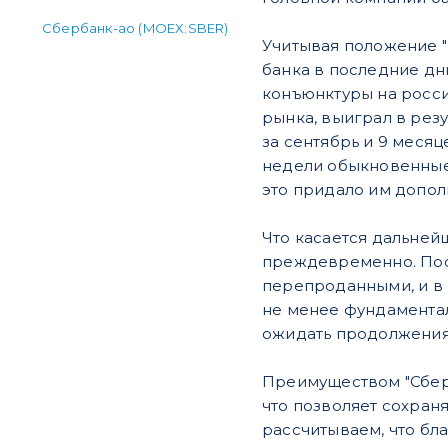
Сбербанк-ао (MOEX:SBER)
Учитывая положение "С
банка в последние дн
конъюнктуры на росси
рынка, выиграл в рез
за сентябрь и 9 месяц
недели обыкновенные 
это придало им допол
Что касается дальнейш
преждевременно. Посл
перепроданными, и в 
не менее фундамента
ожидать продолжения
Преимуществом "Сбера
что позволяет сохран
рассчитываем, что б