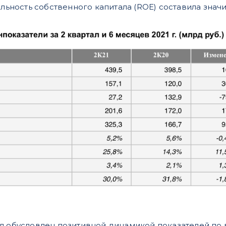
ельность собственного капитала (ROE) составила значи
л обусловлен позитивной динамикой показателей по