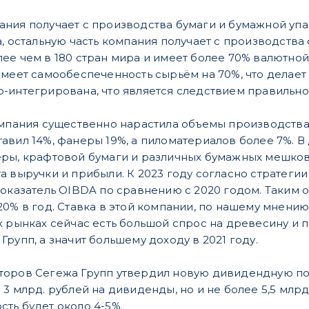
ния получает с производства бумаги и бумажной упа
а, остальную часть компания получает с производств
ее чем в 180 стран мира и имеет более 70% валютной
меет самообеспеченность сырьём на 70%, что делает 
-интегрирована, что является следствием правильн
омпания существенно нарастила объемы производств
авил 14%, фанеры 19%, а пиломатериалов более 7%. В
ры, крафтовой бумаги и различных бумажных мешков 
а выручки и прибыли. К 2023 году согласно стратеги
показатель OIBDA по сравнению с 2020 годом. Таким о
0% в год. Ставка в этой компании, по нашему мнению,
х рынках сейчас есть большой спрос на древесину и 
рупп, а значит большему доходу в 2021 году.
торов Сегежа Групп утвердил новую дивидендную по
3 млрд. рублей на дивиденды, но и не более 5,5 млрд
ть будет около 4-5%.