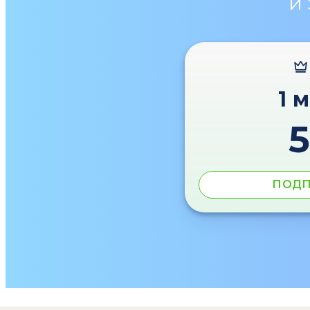
и
1 
ПОДП