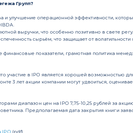
Сегежа Групп?
а и улучшение операционной эффективности, которые
OIBDA.
тной выручки, что особенно позитивно в свете регу
еченность сырьём, что защищает от волатильности ц
финансовые показатели, грамотная политика мене
 что участие в IPO является хорошей возможностью дл
зонте 3 лет акции компании могут удвоиться, оценива
рами диапазон цен на IPO 7,75-10,25 рублей за акцию.
оветника. Предполагаемая дата закрытия книги заяв
 IPO
(pdf)