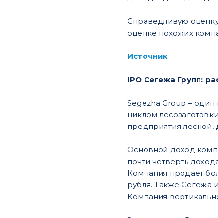
Справедливую оценку
оценке похожих компан
Источник
IPO Сегежа Групп: р
Segezha Group – оди
циклом лесозаготовки
предприятия лесной,
Основной доход компа
почти четверть доход
Компания продает бол
рубля. Также Сегежа и
Компания вертикально