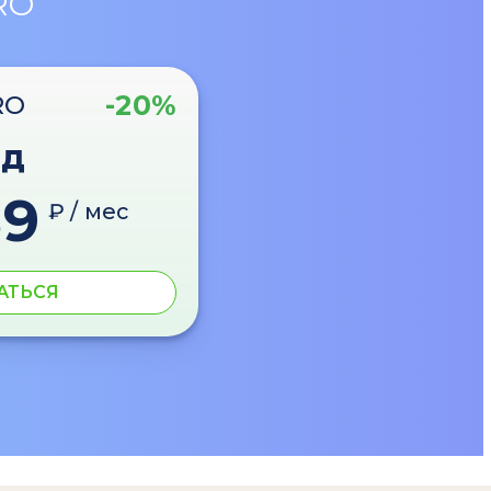
RO
-20%
RO
од
89
₽ / мес
АТЬСЯ