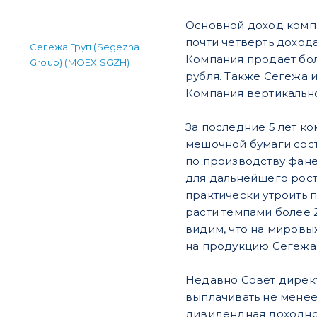
Основной доход компа
почти четверть доход
Сегежа Груп (Segezha
Компания продает бол
Group) (MOEX:SGZH)
рубля. Также Сегежа и
Компания вертикально
За последние 5 лет к
мешочной бумаги сост
по производству фане
для дальнейшего рост
практически утроить 
расти темпами более 2
видим, что на мировы
на продукцию Сегежа Г
Недавно Совет дирек
выплачивать не менее 
дивидендная доходнос