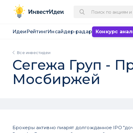
Идеи
Рейтинг
Инсайдер-радар
Конкурс анал
Все инвестидеи
Сегежа Груп - П
Мосбиржей
Брокеры активно пиарят долгожданное IPO "доч