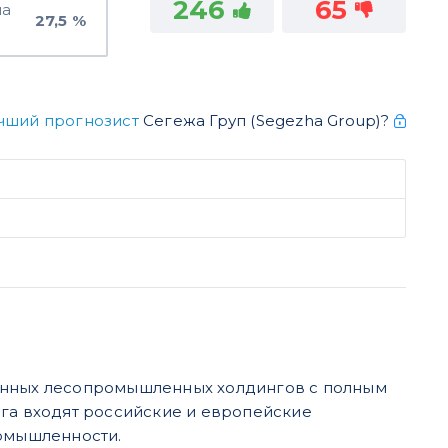
246
65
на
27,5 %
чший прогнозист
Сегежа Груп (Segezha Group)?
ванных лесопромышленных холдингов с полным
нга входят российские и европейские
омышленности.