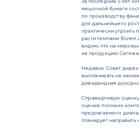
За последние 5 лет к
мешочной бумаги сост
по производству фане
для дальнейшего рост
практически утроить 
расти темпами более 2
видим, что на мировы
на продукцию Сегежа Г
Недавно Совет дирек
выплачивать не менее 
дивидендная доходност
Справедливую оценку
оценке похожих компан
предлагаемого диапаз
планирует направить