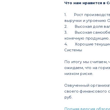
Что нам нравится в 
1. Рост производств
выручки и утроению 
2. Высокая доля валю
3. Высокая самообесп
конечную продукцию.
4. Хорошие текущие 
Системы
По итогу мы считаем,
ожидаем, что на гори
низком риске.
Озвученный организато
своего финансового с
руб.
Полная версия обзора