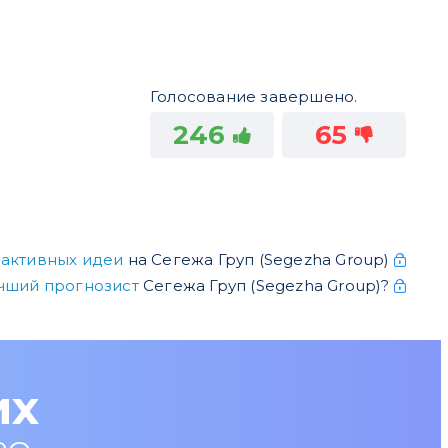
Голосование завершено.
246
65
 активных идеи
на Сегежа Груп (Segezha Group)
чший прогнозист
Сегежа Груп (Segezha Group)?
их