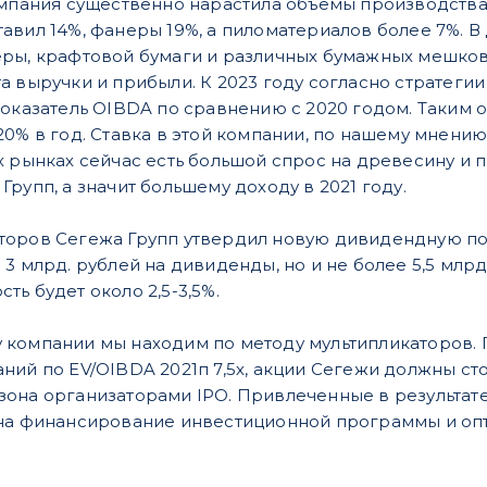
омпания существенно нарастила объемы производств
авил 14%, фанеры 19%, а пиломатериалов более 7%. В
ры, крафтовой бумаги и различных бумажных мешков 
а выручки и прибыли. К 2023 году согласно стратеги
показатель OIBDA по сравнению с 2020 годом. Таким о
0% в год. Ставка в этой компании, по нашему мнению,
х рынках сейчас есть большой спрос на древесину и 
рупп, а значит большему доходу в 2021 году.
торов Сегежа Групп утвердил новую дивидендную по
3 млрд. рублей на дивиденды, но и не более 5,5 млрд
ь будет около 2,5-3,5%.
 компании мы находим по методу мультипликаторов.
ий по EV/OIBDA 2021п 7,5х, акции Сегежи должны стои
она организаторами IPO. Привлеченные в результат
 на финансирование инвестиционной программы и оп