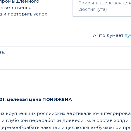
сопромышленного
Закрыта (целевая це
 ответственно
достигнута)
а и повторить успех
А что думает
лу
та.
.21: целевая цена ПОНИЖЕНА
н из крупнейших российских вертикально-интегриро
 и глубокой переработки древесины. В состав холди
 деревообрабатывающей и целлюлозно-бумажной пр