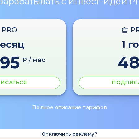
 зарабатывать с Инвест-Идеи P
PRO
P
месяц
1 г
595
4
₽ / мес
ИСАТЬСЯ
ПОДПИС
Полное описание тарифов
Отключить рекламу?