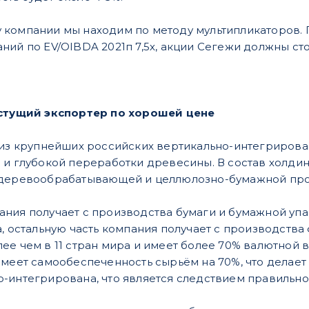
 компании мы находим по методу мультипликаторов.
ий по EV/OIBDA 2021п 7,5х, акции Сегежи должны стои
астущий экспортер по хорошей цене
н из крупнейших российских вертикально-интегриро
 и глубокой переработки древесины. В состав холди
 деревообрабатывающей и целлюлозно-бумажной пр
ния получает с производства бумаги и бумажной упа
а, остальную часть компания получает с производств
ее чем в 11 стран мира и имеет более 70% валютной в
меет самообеспеченность сырьём на 70%, что делает 
-интегрирована, что является следствием правильн