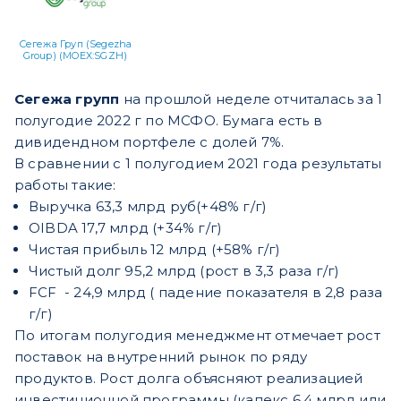
Сегежа Груп (Segezha
Group) (MOEX:SGZH)
Сегежа групп
на прошлой неделе отчиталась за 1
полугодие 2022 г по МСФО.
Бумага есть в
дивидендном портфеле с долей 7%.
В сравнении с 1 полугодием 2021 года результаты
работы такие:
Выручка 63,3 млрд руб(+48% г/г)
OIBDA 17,7 млрд (+34% г/г)
Чистая прибыль 12 млрд (+58% г/г)
Чистый долг 95,2 млрд (рост в 3,3 раза г/г)
FCF - 24,9 млрд ( падение показателя в 2,8 раза
г/г)
По итогам полугодия менеджмент отмечает рост
поставок на внутренний рынок по ряду
продуктов. Рост долга объясняют реализацией
инвестиционной программы (капекс 6,4 млрд или