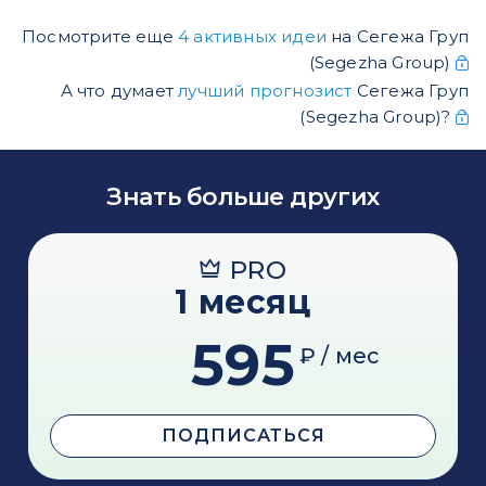
Посмотрите еще
4 активных идеи
на Сегежа Груп
(Segezha Group)
А что думает
лучший прогнозист
Сегежа Груп
(Segezha Group)?
Знать больше других
PRO
1 месяц
595
₽ / мес
ПОДПИСАТЬСЯ