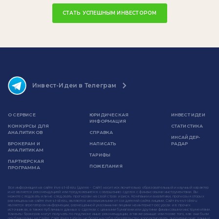
СТАТЬ УСПЕШНЫМ ИНВЕСТОРОМ
Инвест-Идеи в Телеграм
О СЕРВИСЕ
ЮРИДИЧЕСКАЯ
ИНВЕСТ ИДЕИ
ИНФОРМАЦИЯ
КОНКУРСЫ ДЛЯ
СТАТИСТИКА
АНАЛИТИКОВ
СПРАВКА
ИНСАЙДЕР-
БРОКЕРАМ И
НАПИСАТЬ
РАДАР
АНАЛИТИКАМ
ТАРИФЫ
ПАРТНЕРСКАЯ
ПОЖЕЛАНИЯ
ПРОГРАММА
Вся информация на сайте invest-idei.ru (далее - Сайт) носит исключительно образовательный и научный характер
и не является рекомендацией или предложением к совершению сделок с финансовыми инструментами. Вы
можете следовать или не следовать прогнозам на свой страх и риск. Компании и аналитики, прогнозы которых
размещены на сайте invest-idei.ru, являются независимыми от создателей сайта лицами. Сайт invest-idei.ru
является агрегатором информации, размещенной указанными лицами на интернет-ресурсах и в прочих
источниках, а также публичных данных о сделках с ценными бумагами или другими финансовыми инструментами.
Клиенты брокеров могут получать по подписке иные рекомендации, а также раньше или позже того, как они были
опубликованы на Сайте. Сайт invest-idei.ru не берет на себя обязательство корректировать аналитические данные