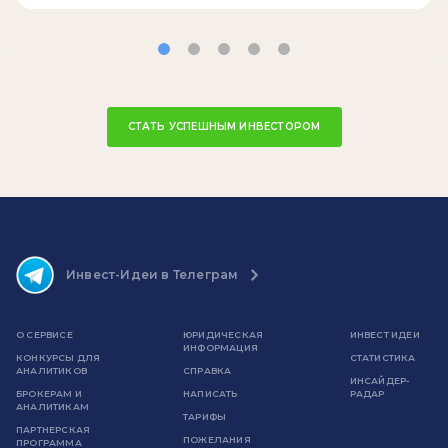
СТАТЬ УСПЕШНЫМ ИНВЕСТОРОМ
Инвест-Идеи в Телеграм
О СЕРВИСЕ
ЮРИДИЧЕСКАЯ
ИНВЕСТ ИДЕИ
ИНФОРМАЦИЯ
КОНКУРСЫ ДЛЯ
СТАТИСТИКА
АНАЛИТИКОВ
СПРАВКА
ИНСАЙДЕР-
БРОКЕРАМ И
НАПИСАТЬ
РАДАР
АНАЛИТИКАМ
ТАРИФЫ
ПАРТНЕРСКАЯ
ПОЖЕЛАНИЯ
ПРОГРАММА