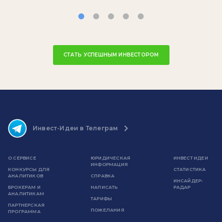
СТАТЬ УСПЕШНЫМ ИНВЕСТОРОМ
Инвест-Идеи в Телеграм
О СЕРВИСЕ
ЮРИДИЧЕСКАЯ
ИНВЕСТ ИДЕИ
ИНФОРМАЦИЯ
КОНКУРСЫ ДЛЯ
СТАТИСТИКА
АНАЛИТИКОВ
СПРАВКА
ИНСАЙДЕР-
БРОКЕРАМ И
НАПИСАТЬ
РАДАР
АНАЛИТИКАМ
ТАРИФЫ
ПАРТНЕРСКАЯ
ПОЖЕЛАНИЯ
ПРОГРАММА