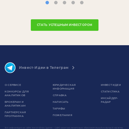
СТАТЬ УСПЕШНЫМ ИНВЕСТОРОМ
Инвест-Идеи в Телеграм
О СЕРВИСЕ
ЮРИДИЧЕСКАЯ
ИНВЕСТ ИДЕИ
ИНФОРМАЦИЯ
КОНКУРСЫ ДЛЯ
СТАТИСТИКА
АНАЛИТИКОВ
СПРАВКА
ИНСАЙДЕР-
БРОКЕРАМ И
НАПИСАТЬ
РАДАР
АНАЛИТИКАМ
ТАРИФЫ
ПАРТНЕРСКАЯ
ПОЖЕЛАНИЯ
ПРОГРАММА
Вся информация на сайте invest-idei.ru (далее - Сайт) носит исключительно образовательный и научный характер