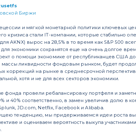
Rusetfs
ковской Биржи
ецессии и мягкой монетарной политики ключевых цен
о кризиса стали IT-компании, которые стабильно опе
для AKNX) вырос на 28,5% в то время как S&P 500 все
ля экономики сохранятся еще на очень долгое время
ект о помощи экономике от республиканцев США до $ 1
 массы ликвидности фондовым рынком, будет продол
х коррекций на рынке в среднесрочной перспективе. 
альной, хотя и не для всех секторов экономики.
е фонда провели ребалансировку портфеля и заметно 
0% и 40% соответственно, в замен увеличив долю в ко
plunk, JD.com, Netflix, Facebook и Alibaba.
екущею тенденцию, мы придерживаемся идеи роста в
ективе и оцениваем вероятность выкупа участникам
.