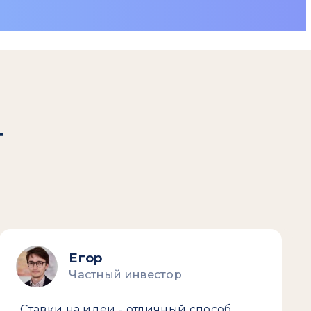
т
Егор
Частный инвестор
Ставки на идеи - отличный способ