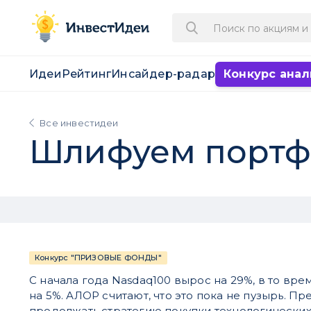
Идеи
Рейтинг
Инсайдер-радар
Конкурс анал
Все инвестидеи
Шлифуем портф
Конкурс "ПРИЗОВЫЕ ФОНДЫ"
С начала года Nasdaq100 вырос на 29%, в то вре
на 5%. АЛОР считают, что это пока не пузырь. П
продолжать стратегию покупки технологических