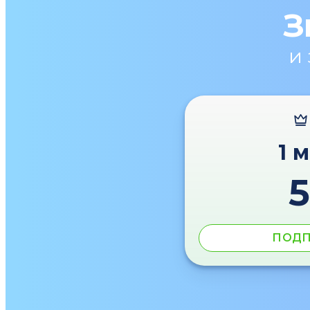
З
и
1 
ПОДП