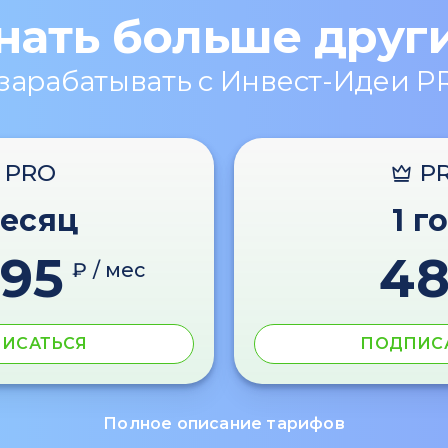
нать больше друг
 зарабатывать с Инвест-Идеи P
PRO
P
месяц
1 г
595
4
₽ / мес
ИСАТЬСЯ
ПОДПИС
Полное описание тарифов