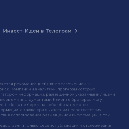
Инвест-Идеи в Телеграм
 является рекомендацией или предложением к
иск. Компании и аналитики, прогнозы которых
 агрегатором информации, размещенной указанными лицами
инансовыми инструментами. Клиенты брокеров могут
est-idei.ru не берет на себя обязательство
формации, а также при выявлении несоответствия
дствия использования размещенной информации, в том
предоставляя только сервис публикации и отслеживания