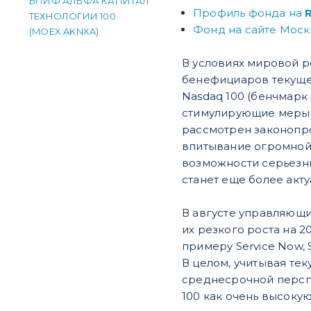
БПИФ АЛЬФА КАПИТАЛ
Профиль фонда на
ТЕХНОЛОГИИ 100
Фонд на сайте Мос
(MOEX:AKNXA)
В условиях мировой р
бенефициаров текущег
Nasdaq 100 (бенчмарк 
стимулирующие меры д
рассмотрен законопро
впитывание огромной
возможности серьезны
станет еще более акту
В августе управляющи
их резкого роста на 2
примеру Service Now, S
В целом, учитывая т
среднесрочной персп
100 как очень высокую