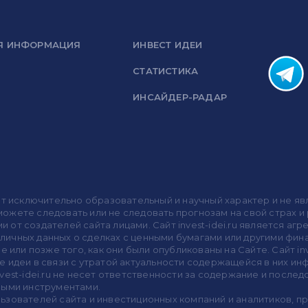
Я ИНФОРМАЦИЯ
ИНВЕСТ ИДЕИ
СТАТИСТИКА
ИНСАЙДЕР-РАДАР
носит исключительно образовательный и научный характер и не
жете следовать или не следовать прогнозам на свой страх и р
ми от создателей сайта лицами. Сайт invest-idei.ru является
убличных данных о сделках с ценными бумагами или другими ф
 или позже того, как они были опубликованы на Сайте. Сайт inv
 идеи в связи с утратой актуальности содержащейся в них ин
vest-idei.ru не несет ответственности за содержание и после
выми инструментами.
пользователей сайта и инвестиционных компаний и аналитиков, 