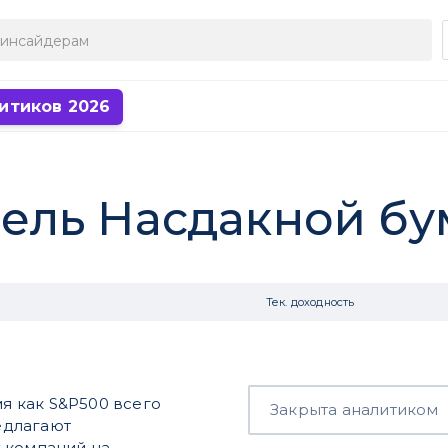
итиков 2026
ель Насдакной бу
Тек. доходность
мя как S&P500 всего
Закрыта аналитиком
редлагают
 компаний на