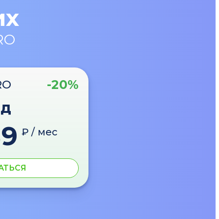
их
RO
-20%
RO
од
89
₽ / мес
АТЬСЯ