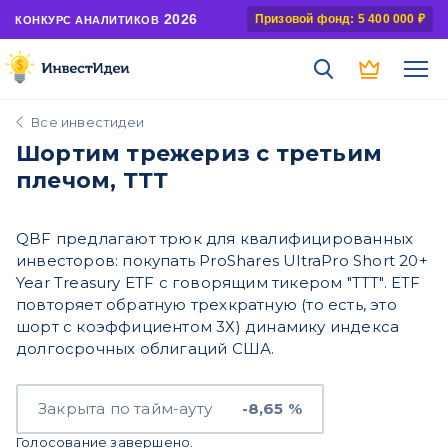
2026
Призовой фонд: 5 400 000 ₽
КОНКУРС АНАЛИТИКОВ
Все инвестидеи
Шортим трежериз с третьим
плечом, ТТТ
QBF предлагают трюк для квалифицированных
инвесторов: покупать ProShares UltraPro Short 20+
Year Treasury ETF с говорящим тикером "ТТТ". ETF
повторяет обратную трехкратную (то есть, это
шорт с коэффициентом 3Х) динамику индекса
долгосрочных облигаций США.
Закрыта по тайм-ауту
-8,65 %
Голосование завершено.