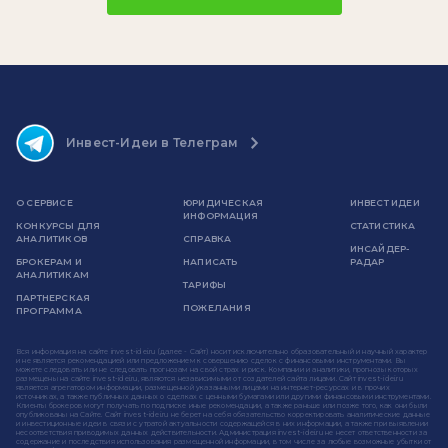
Инвест-Идеи в Телеграм
О СЕРВИСЕ
ЮРИДИЧЕСКАЯ
ИНВЕСТ ИДЕИ
ИНФОРМАЦИЯ
КОНКУРСЫ ДЛЯ
СТАТИСТИКА
АНАЛИТИКОВ
СПРАВКА
ИНСАЙДЕР-
БРОКЕРАМ И
НАПИСАТЬ
РАДАР
АНАЛИТИКАМ
ТАРИФЫ
ПАРТНЕРСКАЯ
ПОЖЕЛАНИЯ
ПРОГРАММА
Вся информация на сайте invest-idei.ru (далее - Сайт) носит исключительно образовательный и научный характер
и не является рекомендацией или предложением к совершению сделок с финансовыми инструментами. Вы
можете следовать или не следовать прогнозам на свой страх и риск. Компании и аналитики, прогнозы которых
размещены на сайте invest-idei.ru, являются независимыми от создателей сайта лицами. Сайт invest-idei.ru
является агрегатором информации, размещенной указанными лицами на интернет-ресурсах и в прочих
источниках, а также публичных данных о сделках с ценными бумагами или другими финансовыми инструментами.
Клиенты брокеров могут получать по подписке иные рекомендации, а также раньше или позже того, как они были
опубликованы на Сайте. Сайт invest-idei.ru не берет на себя обязательство корректировать аналитические данные
и инвестиционные идеи в связи с утратой актуальности содержащейся в них информации, а также при выявлении
несоответствия приводимых данных действительности. Администрация invest-idei.ru не несет ответственности за
содержание и последствия использования размещенной информации, в том числе за любые возможные убытки от