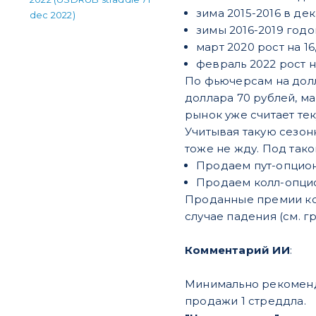
зима 2015-2016 в дек
dec 2022)
зимы 2016-2019 год
март 2020 рост на 16
февраль 2022 рост н
По фьючерсам на долл
доллара 70 рублей, ма
рынок уже считает те
Учитывая такую сезон
тоже не жду. Под так
Продаем пут-опцион 
Продаем колл-опцион
Проданные премии кол
случае падения (см. 
Комментарий ИИ
:
Минимально рекоменд
продажи 1 стреддла.