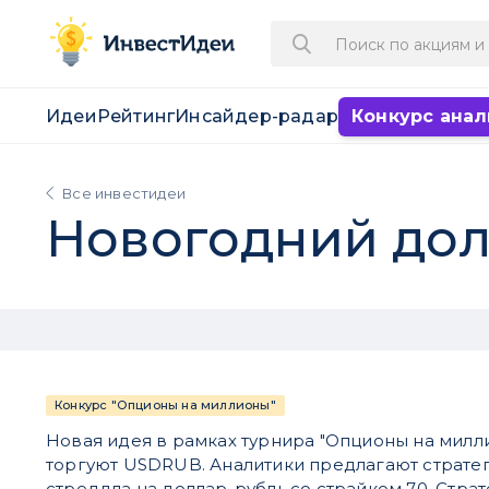
Идеи
Рейтинг
Инсайдер-радар
Конкурс анал
Все инвестидеи
Новогодний дол
Конкурс "Опционы на миллионы"
Новая идея в рамках турнира "Опционы на милл
торгуют USDRUB. Аналитики предлагают страт
стреддла на доллар-рубль со страйком 70. Стра