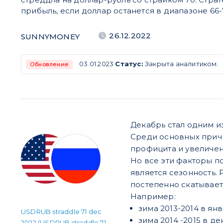
прибыль, если доллар останется в диапазоне 66-
26.12.2022
SUNNYMONEY
03.01.2023
Статус:
Закрыта аналитиком.
Обновление
Декабрь стал одним и
Среди основных причи
профицита и увеличе
Но все эти факторы п
является сезонность. 
постепенно скатывает
Например:
зима 2013-2014 в янв
USDRUB straddle 71 dec
зима 2014 -2015 в де
2022 (USDRUB straddle 71