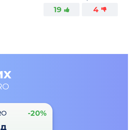
19
4
их
RO
-20%
RO
од