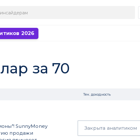
итиков 2026
лар за 70
Тек. доходность
ионы"! SunnyMoney
Закрыта аналитиком
егию продажи
тегия принесет