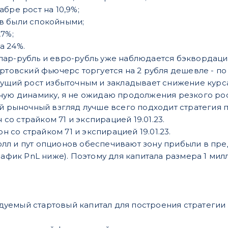
абре рост на 10,9%;
ов были спокойными;
,7%;
а 24%.
ар-рубль и евро-рубль уже наблюдается бэквордаци
ртовский фьючерс торгуется на 2 рубля дешевле - по 6
кущий рост избыточным и закладывает снижение курса
ную динамику, я не ожидаю продолжения резкого роста
ой рыночный взгляд лучше всего подходит стратегия
со страйком 71 и экспирацией 19.01.23.
 со страйком 71 и экспирацией 19.01.23.
л и пут опционов обеспечивают зону прибыли в преде
график PnL ниже). Поэтому для капитала размера 1 ми
уемый стартовый капитал для построения стратегии