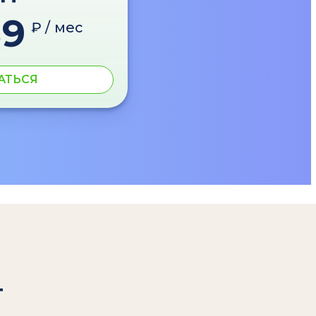
89
₽ / мес
АТЬСЯ
т