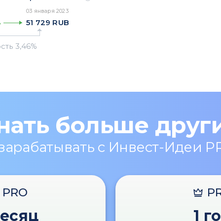
03 января 2023
51 729
RUB
%
нать больше друг
 зарабатывать с Инвест-Идеи P
PRO
P
месяц
1 г