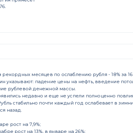
76.
з рекордных месяцев по ослаблению рубля - 18% за 16
н указывают: падение цены на нефть, введение потол
ние рублевой денежной массы.
оявились недавно и еще не успели полноценно повли
Рубль стабильно почти каждый год ослабевает в зимн
ся назад.
аре рост на 7,9%;
кабре рост на 13%, в январе на 26%;