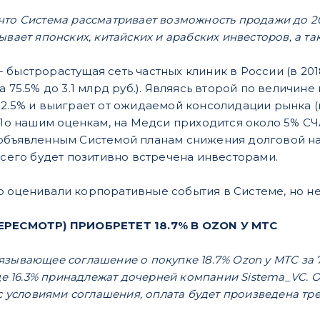
что Система рассматривает возможность продажи до 2
ывает японских, китайских и арабских инвесторов, а т
 быстрорастущая сеть частных клиник в России (в 201
а 75.5% до 3.1 млрд руб.). Являясь второй по величи
 2.5% и выиграет от ожидаемой консолидации рынка (
. По нашим оценкам, на Медси приходится около 5% С
объявленным Системой планам снижения долговой нагр
всего будет позитивно встречена инвесторами.
 оценивали корпоративные события в Системе, но н
ПЕРЕСМОТР) ПРИОБРЕТЕТ 18.7% В OZON У МТС
зывающее соглашение о покупке 18.7% Ozon у МТС за 7
еще 16.3% принадлежат дочерней компании Sistema_VC. О
 с условиями соглашения, оплата будет произведена т