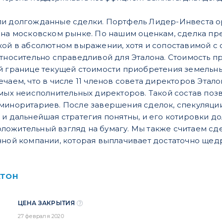
и долгожданные сделки. Портфель Лидер-Инвеста ор
 на московском рынке. По нашим оценкам, сделка пре
кой в абсолютном выражении, хотя и сопоставимой с 
тносительно справедливой для Эталона. Стоимость при
й границе текущей стоимости приобретения земельных 
ечаем, что в числе 11 членов совета директоров Этал
имых неисполнительных директоров. Такой состав поз
миноритариев. После завершения сделок, спекуляции 
 и дальнейшая стратегия понятны, и его котировки до
ожительный взгляд на бумагу. Мы также считаем сдел
чной компании, которая выплачивает достаточно ще
АТОН
ЦЕНА ЗАКРЫТИЯ
27 февраля 2020