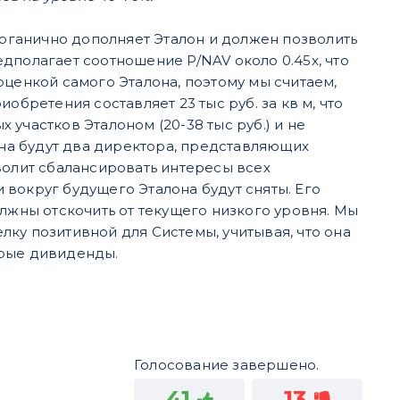
ганично дополняет Эталон и должен позволить
дполагает соотношение P/NAV около 0.45x, что
оценкой самого Эталона, поэтому мы считаем,
обретения составляет 23 тыс руб. за кв м, что
участков Эталоном (20-38 тыс руб.) и не
она будут два директора, представляющих
волит сбалансировать интересы всех
вокруг будущего Эталона будут сняты. Его
лжны отскочить от текущего низкого уровня. Мы
ку позитивной для Системы, учитывая, что она
дрые дивиденды.
Голосование завершено.
41
13