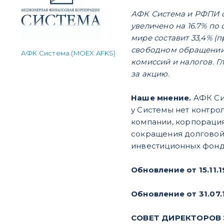
АФК Система и РФПИ о
увеличено на 16.7% п
мире составит 33,4% (п
свободном обращении т
АФК Система (MOEX:AFKS)
комиссий и налогов. Г
за акцию.
Наше мнение.
АФК Си
у Системы нет контрол
компании, корпорация
сокращения долговой 
инвестиционных фонд
Обновление от 15.11.1
Обновление от 31.07.
СОВЕТ ДИРЕКТОРОВ Э