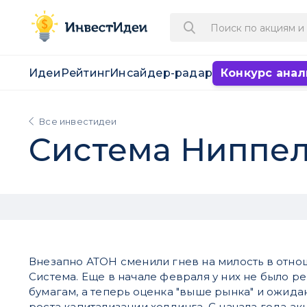
Идеи
Рейтинг
Инсайдер-радар
Конкурс анал
Все инвестидеи
Система Ниппе
Внезапно АТОН сменили гнев на милость в отн
Система. Еще в начале февраля у них не было 
бумагам, а теперь оценка "выше рынка" и ожида
роста капитализации холдинга. С начала года а