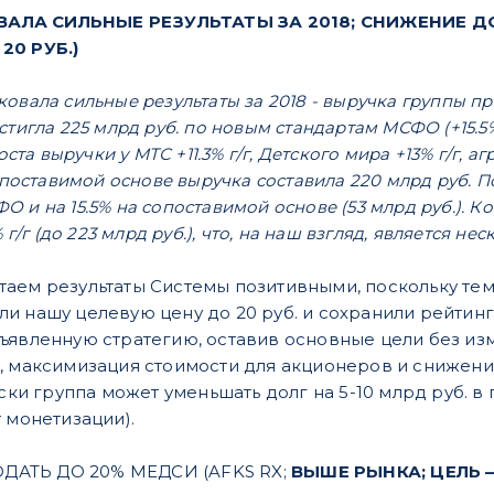
АЛА СИЛЬНЫЕ РЕЗУЛЬТАТЫ ЗА 2018; СНИЖЕНИЕ ДО
20 РУБ.)
овала сильные результаты за 2018 - выручка группы п
стигла 225 млрд руб. по новым стандартам МСФО (+15.5
оста выручки у МТС +11.3% г/г, Детского мира +13% г/г, аг
сопоставимой основе выручка составила 220 млрд руб. П
 и на 15.5% на сопоставимой основе (53 млрд руб.). 
% г/г (до 223 млрд руб.), что, на наш взгляд, является 
таем результаты Системы позитивными, поскольку те
и нашу целевую цену до 20 руб. и сохранили рейти
ъявленную стратегию, оставив основные цели без и
, максимизация стоимости для акционеров и снижени
ески группа может уменьшать долг на 5-10 млрд руб. в
 монетизации).
АТЬ ДО 20% МЕДСИ (AFKS RX;
ВЫШЕ РЫНКА; ЦЕЛЬ – 