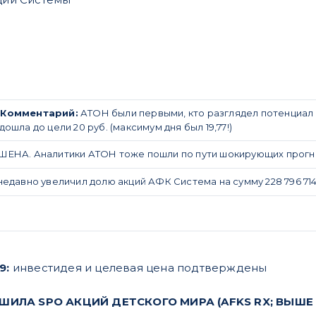
.
Комментарий:
АТОН были первыми, кто разглядел потенциал а
ошла до цели 20 руб. (максимум дня был 19,77!)
ШЕНА. Аналитики АТОН тоже пошли по пути шокирующих прогноз
едавно увеличил долю акций АФК Система на сумму 228 796 714
19:
инвестидея и целевая цена подтверждены
ИЛА SPO АКЦИЙ ДЕТСКОГО МИРА (AFKS RX; ВЫШЕ РЫ