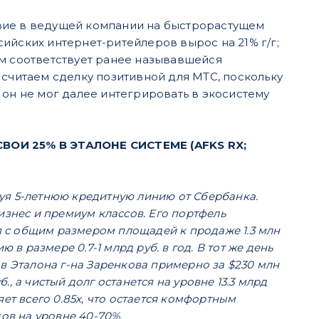
твие в ведущей компании на быстрорастущем
ийских интернет-ритейлеров вырос на 21% г/г;
лом соответствует ранее называвшейся
 считаем сделку позитивной для МТС, поскольку
 он не мог далее интегрировать в экосистему
ОИ 25% В ЭТАЛОНЕ СИСТЕМЕ (AFKS RX;
ьзуя 5-летнюю кредитную линию от Сбербанка.
изнес и премиум классов. Его портфель
ия с общим размером площадей к продаже 1.3 млн
в размере 0.7-1 млрд руб. в год. В тот же день
в Эталона г-на Заренкова примерно за $230 млн
., а чистый долг останется на уровне 13.3 млрд
ет всего 0.85х, что остается комфортным
в на уровне 40-70%.