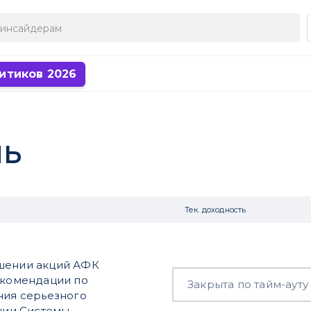
итиков 2026
ль
Тек. доходность
ошении акций АФК
рекомендации по
Закрыта по тайм-ауту
ния серьезного
кции Системы