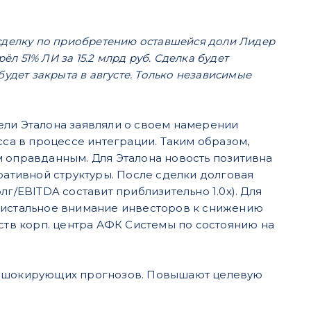
 сделку по приобретению оставшейся доли Лидер
ёл 51% ЛИ за 15.2 млрд руб. Сделка будет
удет закрыта в августе. Только независимые
тели Эталона заявляли о своем намерении
а в процессе интеграции. Таким образом,
нам оправданным. Для Эталона новость позитивна
ративной структуры. После сделки долговая
г/EBITDA составит приблизительно 1.0х). Для
пристальное внимание инвесторов к снижению
ьств корп. центра АФК Системы по состоянию на
х шокирующих прогнозов. Повышают целевую