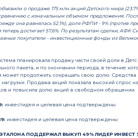
бъявили о продаже 175 млн акций Детского мира (23.7
о сравнению с изначальным объемом предложения. Посл
режде она равнялась 52.1%), доля РФПИ - 9% (против пр
еперь достигает 57,6%. По результатам сделки, АФК Си
лавные покупатели - инвестиционные фонды из Великоб
стема планировала продажу части своей доли в Детс
ьного пакета, и по окончании периода, в течение ко
 может продолжить сокращать свою долю. Средства 
нагрузки. Продажа акций показала высокий спрос на
ов и повысила долю акций в свободном обращении.
9:
инвестидея и целевая цена подтверждены
19:
инвестидея и целевая цена подтверждены
ТАЛОНА ПОДДЕРЖАЛ ВЫКУП 49% ЛИДЕР ИНВЕСТ У С