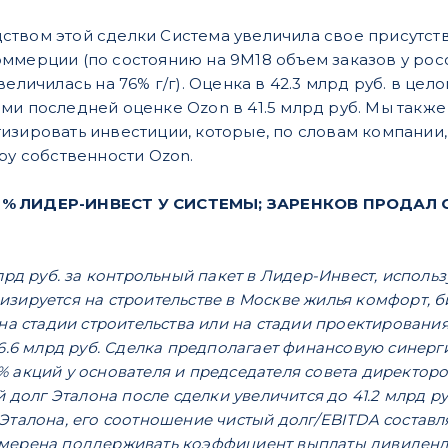
дством этой сделки Система увеличила свое присутс
ммерции (по состоянию на 9М18 объем заказов у росс
величилась на 76% г/г). Оценка в 42.3 млрд руб. в це
ми последней оценке Ozon в 41.5 млрд руб. Мы также
изировать инвестиции, которые, по словам компании,
ру собственности Ozon.
% ЛИДЕР-ИНВЕСТ У СИСТЕМЫ; ЗАРЕНКОВ ПРОДАЛ СВ
млрд руб. за контрольный пакет в Лидер-Инвест, испол
зируется на строительстве в Москве жилья комфорт, б
 на стадии строительства или на стадии проектирован
6.6 млрд руб. Сделка предполагает финансовую синергию 
 акций у основателя и председателя совета директоро
й долг Эталона после сделки увеличится до 41.2 млрд руб
Эталона, его соотношение чистый долг/EBITDA составля
мерена поддерживать коэффициент выплаты дивидендо