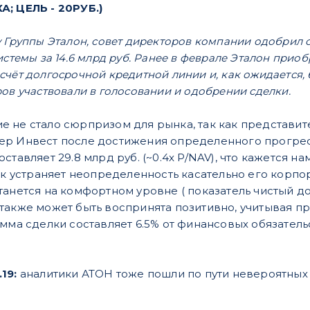
; ЦЕЛЬ - 20РУБ.)
у Группы Эталон, совет директоров компании одобрил
стемы за 14.6 млрд руб. Ранее в феврале Эталон приобр
чёт долгосрочной кредитной линии и, как ожидается, б
ов участвовали в голосовании и одобрении сделки.
ие не стало сюрпризом для рынка, так как представи
р Инвест после достижения определенного прогресс
ставляет 29.8 млрд руб. (~0.4x P/NAV), что кажется 
как устраняет неопределенность касательно его корпо
анется на комфортном уровне ( показатель чистый дол
также может быть воспринята позитивно, учитывая 
умма сделки составляет 6.5% от финансовых обязател
.19:
аналитики АТОН тоже пошли по пути невероятны