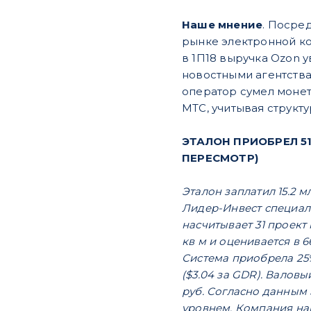
Наше мнение
. Посре
рынке электронной ко
в 1П18 выручка Ozon у
новостными агентства
оператор сумел монет
МТС, учитывая структу
ЭТАЛОН ПРИОБРЕЛ 51
ПЕРЕСМОТР)
Эталон заплатил 15.2 
Лидер-Инвест специали
насчитывает 31 проект
кв м и оценивается в 6
Система приобрела 25%
($3.04 за GDR). Валовы
руб. Согласно данным 
уровнем. Компания на