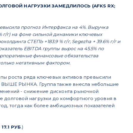
ЛГОВОЙ НАГРУЗКИ ЗАМЕДЛИЛОСЬ (AFKS RX;
ревысила прогноз Интерфакса на 4%. Выручка
% г/г) на фоне сильной динамики ключевых
рохолдинга СТЕПЬ +183.9 % г/г, Segezha + 39.6% г/г и
оказатель EBITDA группы вырос на 45.5% по
Корпоративные финансовые обязательства
несколько негативным фактором.
мпы роста ряда ключевых активов превысили
нг ВЫШЕ РЫНКА. Группа также внесла небольшие
зменений - снижение дисконта рыночной
е долговой нагрузки до комфортного уровня в
 год, тогда как более амбициозных показателей
17.1 РУБ
.)